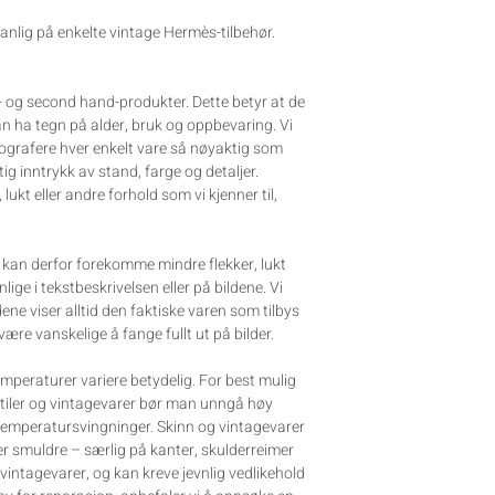
anlig på enkelte vintage Hermès-tilbehør.
e- og second hand-produkter. Dette betyr at de
kan ha tegn på alder, bruk og oppbevaring. Vi
tografere hver enkelt vare så nøyaktig som
tig inntrykk av stand, farge og detaljer.
, lukt eller andre forhold som vi kjenner til,
et kan derfor forekomme mindre flekker, lukt
ynlige i tekstbeskrivelsen eller på bildene. Vi
dene viser alltid den faktiske varen som tilbys
 være vanskelige å fange fullt ut på bilder.
mperaturer variere betydelig. For best mulig
stiler og vintagevarer bør man unngå høy
 temperatursvingninger. Skinn og vintagevarer
ler smuldre – særlig på kanter, skulderreimer
 vintagevarer, og kan kreve jevnlig vedlikehold