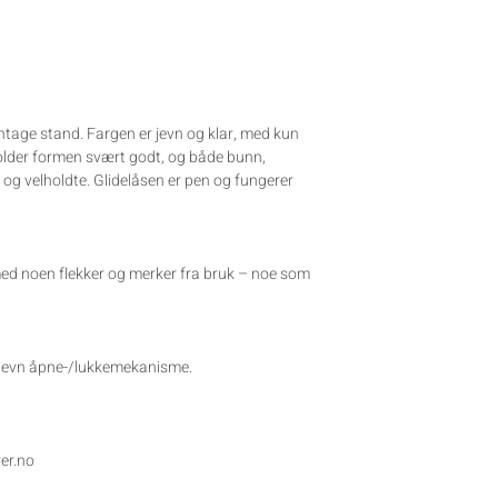
tage stand. Fargen er jevn og klar, med kun
older formen svært godt, og både bunn,
 og velholdte. Glidelåsen er pen og fungerer
med noen flekker og merker fra bruk – noe som
d jevn åpne-/lukkemekanisme.
ver.no