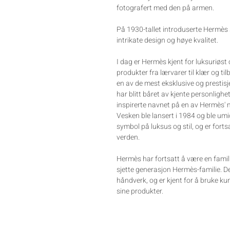
fotografert med den på armen.
På 1930-tallet introduserte Hermès si
intrikate design og høye kvalitet.
I dag er Hermès kjent for luksuriøst 
produkter fra lærvarer til klær og ti
en av de mest eksklusive og prestisj
har blitt båret av kjente personlig
inspirerte navnet på en av Hermès' m
Vesken ble lansert i 1984 og ble umi
symbol på luksus og stil, og er fort
verden.
Hermès har fortsatt å være en famili
sjette generasjon Hermès-familie. De 
håndverk, og er kjent for å bruke ku
sine produkter.