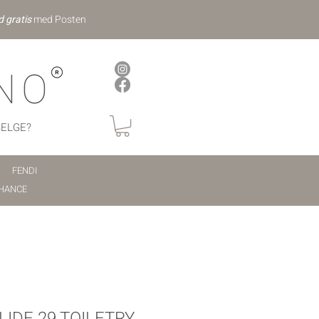
d gratis
med Posten
NO
SELGE?
FENDI
HANCE
IDE 29 TOILETRY