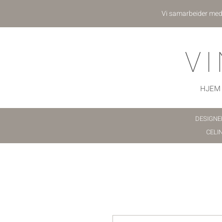
Vi samarbeider me
V
HJEM
DESIGNE
CELI