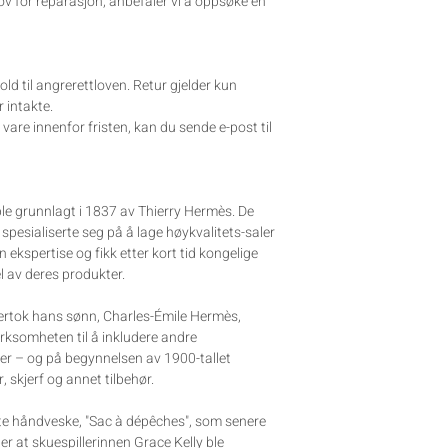
ov for reparasjon, anbefaler vi å oppsøke en
old til angrerettloven. Retur gjelder kun
 intakte.
are innenfor fristen, kan du sende e-post til
e grunnlagt i 1837 av Thierry Hermès. De
pesialiserte seg på å lage høykvalitets-saler
in ekspertise og fikk etter kort tid kongelige
l av deres produkter.
vertok hans sønn, Charles-Émile Hermès,
irksomheten til å inkludere andre
er – og på begynnelsen av 1900-tallet
 skjerf og annet tilbehør.
ste håndveske, "Sac à dépêches", som senere
ter at skuespillerinnen Grace Kelly ble