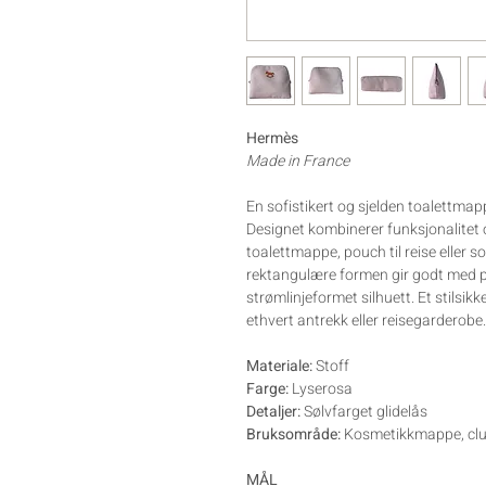
Hermès
Made in France
En sofistikert og sjelden toalettma
Designet kombinerer funksjonalitet
toalettmappe, pouch til reise eller s
rektangulære formen gir godt med p
strømlinjeformet silhuett. Et stilsikke
ethvert antrekk eller reisegarderobe.
Materiale:
Stoff
Farge:
Lyserosa
Detaljer:
Sølvfarget glidelås
Bruksområde:
Kosmetikkmappe, clutc
MÅL