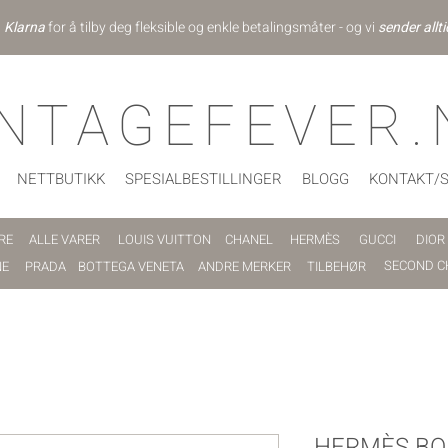
d
Klarna
for å tilby deg fleksible og enkle betalingsmåter - og vi
sender allti
INTAGEFEVER.
NETTBUTIKK
SPESIALBESTILLINGER
BLOGG
KONTAKT/
RE
ALLE VARER
LOUIS VUITTON
CHANEL
HERMÈS
GUCCI
DIOR
SECOND C
NE
PRADA
BOTTEGA VENETA
ANDRE MERKER
TILBEHØR
HERMÈS BOL