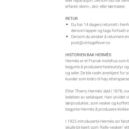
eller reparasjon. Dersom du har beh
erfaren skinn-, sko- eller lærmaker.
RETUR
Du har 14 dagers returrett i henh
dersom lapper og tags fortsatt er
Dersom du ønsker å returnere en v
post@vintagefever.no
HISTORIEN BAK HERMÈS
Hermès er et Fransk motehus som bl
begynte å produsere hesteutstyr og s
og seler. De ble raskt anerkjent for s
kunder som bidro til høy etterspørse
Etter Thierry Hermès' død i 1878, o
ledelsen av selskapet. Han utvidet v
lærprodukter, som vesker og koffert
begynte Hermès å produsere klokker,
I 1922 introduserte Hermès sin før
skulle bli kjent som "Kelly-vesken" et