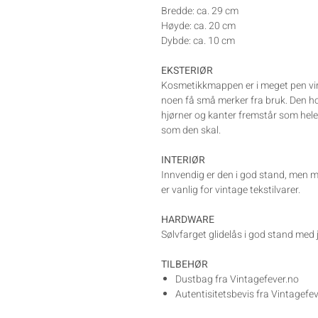
Bredde: ca. 29 cm
Høyde: ca. 20 cm
Dybde: ca. 10 cm
EKSTERIØR
Kosmetikkmappen er i meget pen vin
noen få små merker fra bruk. Den h
hjørner og kanter fremstår som hele
som den skal.
INTERIØR
Innvendig er den i god stand, men 
er vanlig for vintage tekstilvarer.
HARDWARE
Sølvfarget glidelås i god stand me
TILBEHØR
Dustbag fra Vintagefever.no
Autentisitetsbevis fra Vintagefe