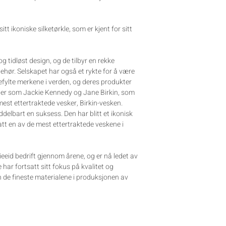
tt ikoniske silketørkle, som er kjent for sitt
og tidløst design, og de tilbyr en rekke
lbehør. Selskapet har også et rykte for å være
efylte merkene i verden, og deres produkter
heter som Jackie Kennedy og Jane Birkin, som
est ettertraktede vesker, Birkin-vesken.
ddelbart en suksess. Den har blitt et ikonisk
satt en av de mest ettertraktede veskene i
eeid bedrift gjennom årene, og er nå ledet av
har fortsatt sitt fokus på kvalitet og
n de fineste materialene i produksjonen av