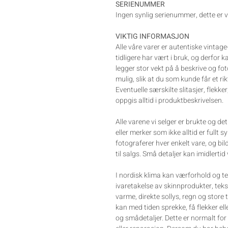
SERIENUMMER
Ingen synlig serienummer, dette er v
VIKTIG INFORMASJON
Alle våre varer er autentiske vintag
tidligere har vært i bruk, og derfor 
legger stor vekt på å beskrive og fo
mulig, slik at du som kunde får et rik
Eventuelle særskilte slitasjer, flekker
oppgis alltid i produktbeskrivelsen.
Alle varene vi selger er brukte og d
eller merker som ikke alltid er fullt s
fotograferer hver enkelt vare, og bil
til salgs. Små detaljer kan imidlertid
I nordisk klima kan værforhold og te
ivaretakelse av skinnprodukter, tek
varme, direkte sollys, regn og store
kan med tiden sprekke, få flekker el
og smådetaljer. Dette er normalt for