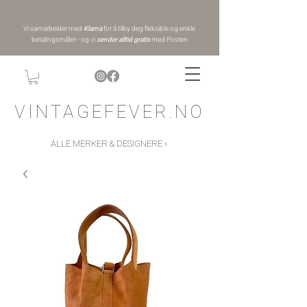
Vi samarbeider med
Klarna
for å tilby deg fleksible og enkle
betalingsmåter - og vi
sender alltid gratis
med Posten
VINTAGEFEVER.NO
ALLE MERKER & DESIGNERE ›