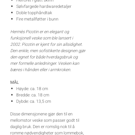
Helfôret i glatt skinn
Sølvfargede hardwaredetaljer
Doble topphåndtak
Fire metallføtter i bunn
Hermès Picotin er en elegant og
funksjonell veske som ble lansert i
2002. Picotin er kjent for sin allsidighet.
Den enkle, men sofistikerte designen gjør
den egnet for både hverdagsbruk og
mer formelle anledninger. Vesken kan
bæres i hånden eller i armkroken.
MÅL
Høyde: ca. 18 cm
Bredde: ca. 18 cm
Dybde: ca. 13,5 cm
Disse dimensjonene gjør den til en
mellomstor veske som passer godt til
daglig bruk.
Den er romslig nok til å
romme nødvendigheter som lommebok,