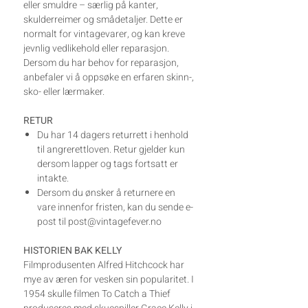
eller smuldre – særlig på kanter,
skulderreimer og smådetaljer. Dette er
normalt for vintagevarer, og kan kreve
jevnlig vedlikehold eller reparasjon.
Dersom du har behov for reparasjon,
anbefaler vi å oppsøke en erfaren skinn-,
sko- eller lærmaker.
RETUR
Du har 14 dagers returrett i henhold
til angrerettloven. Retur gjelder kun
dersom lapper og tags fortsatt er
intakte.
Dersom du ønsker å returnere en
vare innenfor fristen, kan du sende e-
post til post@vintagefever.no
HISTORIEN BAK KELLY
Filmprodusenten Alfred Hitchcock har
mye av æren for vesken sin popularitet. I
1954 skulle filmen To Catch a Thief