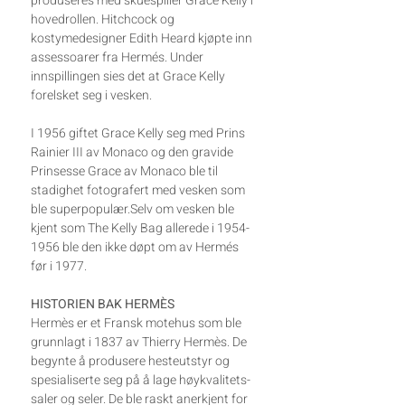
produseres med skuespiller Grace Kelly i
hovedrollen. Hitchcock og
kostymedesigner Edith Heard kjøpte inn
assessoarer fra Hermés. Under
innspillingen sies det at Grace Kelly
forelsket seg i vesken.
I 1956 giftet Grace Kelly seg med Prins
Rainier III av Monaco og den gravide
Prinsesse Grace av Monaco ble til
stadighet fotografert med vesken som
ble superpopulær.Selv om vesken ble
kjent som The Kelly Bag allerede i 1954-
1956 ble den ikke døpt om av Hermés
før i 1977.
HISTORIEN BAK HERMÈS
Hermès er et Fransk motehus som ble
grunnlagt i 1837 av Thierry Hermès. De
begynte å produsere hesteutstyr og
spesialiserte seg på å lage høykvalitets-
saler og seler. De ble raskt anerkjent for