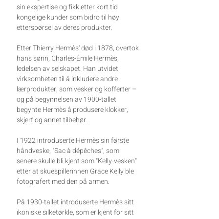
sin ekspertise og fikk etter kort tid
kongelige kunder som bidro til høy
etterspørsel av deres produkter.
Etter Thierry Hermès' død i 1878, overtok
hans sønn, Charles-Émile Hermès,
ledelsen av selskapet. Han utvidet
virksomheten til å inkludere andre
lærprodukter, som vesker og kofferter –
og på begynnelsen av 1900-tallet
begynte Hermès å produsere klokker,
skjerf og annet tilbehør.
I 1922 introduserte Hermès sin første
håndveske, "Sac à dépêches", som
senere skulle bli kjent som "Kelly-vesken"
etter at skuespillerinnen Grace Kelly ble
fotografert med den på armen.
På 1930-tallet introduserte Hermès sitt
ikoniske silketørkle, som er kjent for sitt