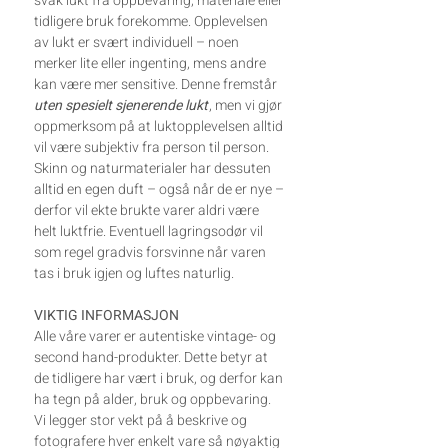
svak lukt fra oppbevaring, materiale eller
tidligere bruk forekomme. Opplevelsen
av lukt er svært individuell – noen
merker lite eller ingenting, mens andre
kan være mer sensitive. Denne fremstår
uten spesielt sjenerende lukt
, men vi gjør
oppmerksom på at luktopplevelsen alltid
vil være subjektiv fra person til person.
Skinn og naturmaterialer har dessuten
alltid en egen duft – også når de er nye –
derfor vil ekte brukte varer aldri være
helt luktfrie. Eventuell lagringsodør vil
som regel gradvis forsvinne når varen
tas i bruk igjen og luftes naturlig.
VIKTIG INFORMASJON
Alle våre varer er autentiske vintage- og
second hand-produkter. Dette betyr at
de tidligere har vært i bruk, og derfor kan
ha tegn på alder, bruk og oppbevaring.
Vi legger stor vekt på å beskrive og
fotografere hver enkelt vare så nøyaktig