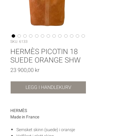
SKU: 6133
HERMÈS PICOTIN 18
SUEDE ORANGE SHW
Pris
23 900,00 kr
LEGG I HANDLEKURV
HERMÈS
Made in France
Semsket skinn (suede) i oransje