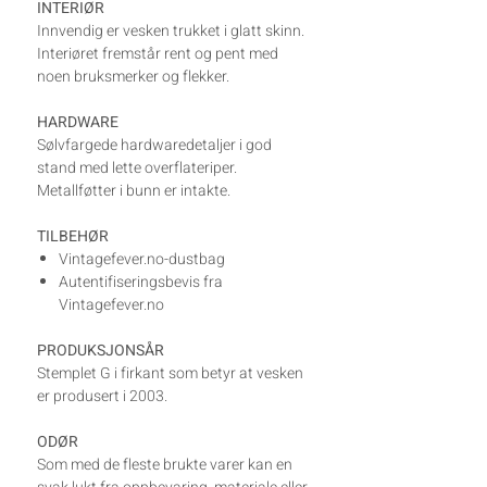
INTERIØR
Innvendig er vesken trukket i glatt skinn.
Interiøret fremstår rent og pent med
noen bruksmerker og flekker.
HARDWARE
Sølvfargede hardwaredetaljer i god
stand med lette overflateriper.
Metallføtter i bunn er intakte.
TILBEHØR
Vintagefever.no-dustbag
Autentifiseringsbevis fra
Vintagefever.no
PRODUKSJONSÅR
Stemplet G i firkant som betyr at vesken
er produsert i 2003.
ODØR
Som med de fleste brukte varer kan en