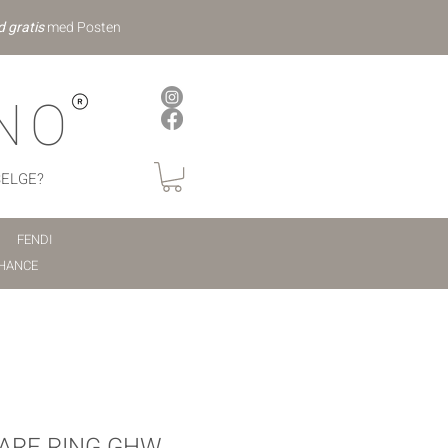
d gratis
med Posten
NO
SELGE?
FENDI
HANCE
ARF RING GHW