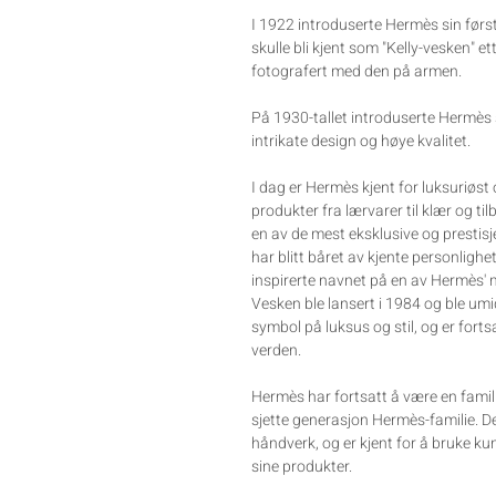
I 1922 introduserte Hermès sin før
skulle bli kjent som "Kelly-vesken" et
fotografert med den på armen.
På 1930-tallet introduserte Hermès si
intrikate design og høye kvalitet.
I dag er Hermès kjent for luksuriøst 
produkter fra lærvarer til klær og ti
en av de mest eksklusive og prestisj
har blitt båret av kjente personlig
inspirerte navnet på en av Hermès' m
Vesken ble lansert i 1984 og ble umi
symbol på luksus og stil, og er fort
verden.
Hermès har fortsatt å være en famili
sjette generasjon Hermès-familie. De 
håndverk, og er kjent for å bruke ku
sine produkter.