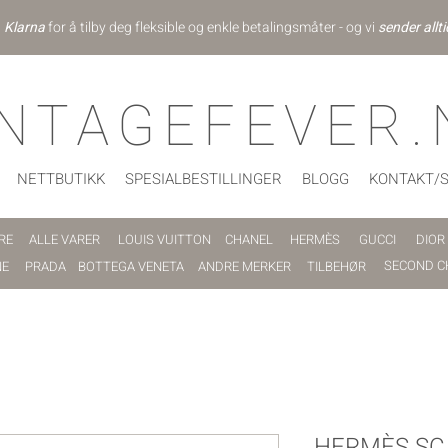
d
Klarna
for å tilby deg fleksible og enkle betalingsmåter - og vi
sender allti
INTAGEFEVER.
NETTBUTIKK
SPESIALBESTILLINGER
BLOGG
KONTAKT/
RE
ALLE VARER
LOUIS VUITTON
CHANEL
HERMÈS
GUCCI
DIOR
SECOND C
NE
PRADA
BOTTEGA VENETA
ANDRE MERKER
TILBEHØR
HERMÈS SC