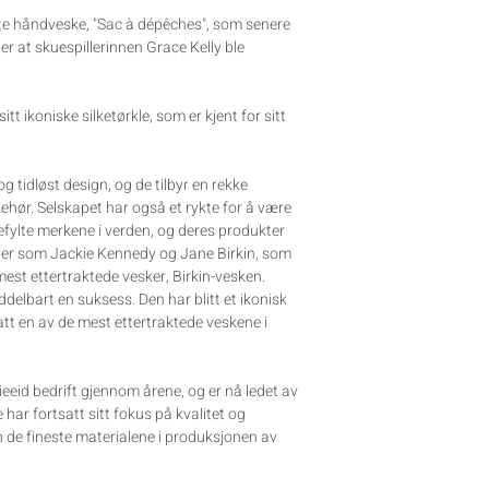
ste håndveske, "Sac à dépêches", som senere
ter at skuespillerinnen Grace Kelly ble
tt ikoniske silketørkle, som er kjent for sitt
og tidløst design, og de tilbyr en rekke
lbehør. Selskapet har også et rykte for å være
efylte merkene i verden, og deres produkter
heter som Jackie Kennedy og Jane Birkin, som
est ettertraktede vesker, Birkin-vesken.
ddelbart en suksess. Den har blitt et ikonisk
satt en av de mest ettertraktede veskene i
eeid bedrift gjennom årene, og er nå ledet av
har fortsatt sitt fokus på kvalitet og
n de fineste materialene i produksjonen av