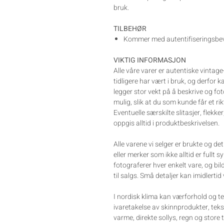
bruk.
TILBEHØR
Kommer med autentifiseringsbevi
VIKTIG INFORMASJON
Alle våre varer er autentiske vintag
tidligere har vært i bruk, og derfor 
legger stor vekt på å beskrive og fo
mulig, slik at du som kunde får et rik
Eventuelle særskilte slitasjer, flekker
oppgis alltid i produktbeskrivelsen.
Alle varene vi selger er brukte og d
eller merker som ikke alltid er fullt s
fotograferer hver enkelt vare, og bil
til salgs. Små detaljer kan imidlertid
I nordisk klima kan værforhold og te
ivaretakelse av skinnprodukter, tek
varme, direkte sollys, regn og store