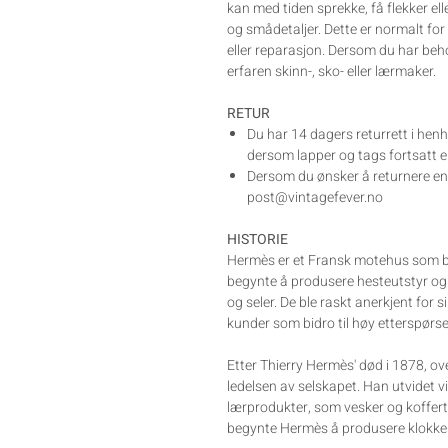
kan med tiden sprekke, få flekker el
og smådetaljer. Dette er normalt for
eller reparasjon. Dersom du har beh
erfaren skinn-, sko- eller lærmaker.
RETUR
Du har 14 dagers returrett i henh
dersom lapper og tags fortsatt er
Dersom du ønsker å returnere en v
post@vintagefever.no
HISTORIE
Hermès er et Fransk motehus som bl
begynte å produsere hesteutstyr og s
og seler. De ble raskt anerkjent for s
kunder som bidro til høy etterspørse
Etter Thierry Hermès' død i 1878, o
ledelsen av selskapet. Han utvidet v
lærprodukter, som vesker og koffert
begynte Hermès å produsere klokker,