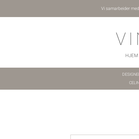
Vi samarbeider me
V
HJEM
DESIGNE
CELI