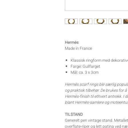
Hermès
Made in France
Klassisk ringform med dekorative
Farge: Gullfarget
Mål: ca. 3 x 3cm
Hermès scarf rings ble særlig popul
og praktisk tilbehør. De brukes for å 
Hermès-finish til ethvert antrekk. I
blant Hermès-samlere og moteentus
TILSTAND
Generelt pen vintage stand. Metalle
overflate-riper og lett patina ved n