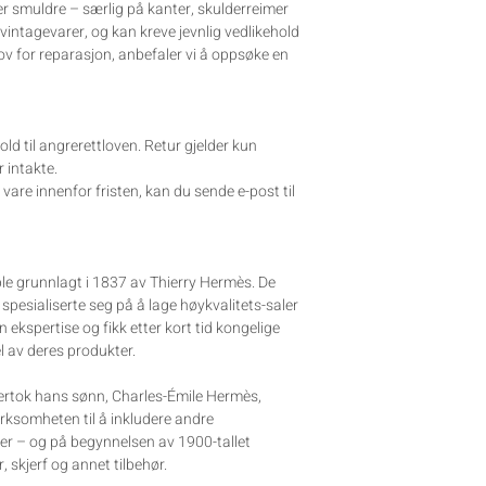
ler smuldre – særlig på kanter, skulderreimer
 vintagevarer, og kan kreve jevnlig vedlikehold
ov for reparasjon, anbefaler vi å oppsøke en
old til angrerettloven. Retur gjelder kun
 intakte.
are innenfor fristen, kan du sende e-post til
e grunnlagt i 1837 av Thierry Hermès. De
pesialiserte seg på å lage høykvalitets-saler
in ekspertise og fikk etter kort tid kongelige
l av deres produkter.
vertok hans sønn, Charles-Émile Hermès,
irksomheten til å inkludere andre
er – og på begynnelsen av 1900-tallet
 skjerf og annet tilbehør.