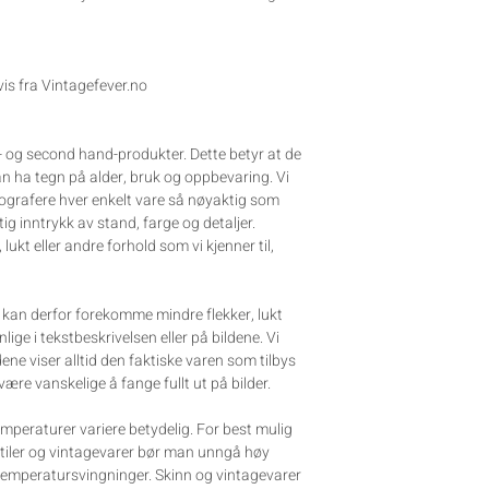
s fra Vintagefever.no
e- og second hand-produkter. Dette betyr at de
kan ha tegn på alder, bruk og oppbevaring. Vi
tografere hver enkelt vare så nøyaktig som
tig inntrykk av stand, farge og detaljer.
, lukt eller andre forhold som vi kjenner til,
et kan derfor forekomme mindre flekker, lukt
ynlige i tekstbeskrivelsen eller på bildene. Vi
dene viser alltid den faktiske varen som tilbys
 være vanskelige å fange fullt ut på bilder.
mperaturer variere betydelig. For best mulig
stiler og vintagevarer bør man unngå høy
 temperatursvingninger. Skinn og vintagevarer