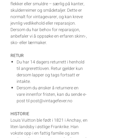
flekker eller smuldre – særlig på kanter,
skulderreimer og smådetaljer. Dette er
normalt for vintagevarer, og kan kreve
jevnlig vedlikehold eller reparasjon.
Dersom du har behov for reparasjon,
anbefaler vi å oppsøke en erfaren skinn-,
sko- eller lærmaker.
RETUR
Du har 14 dagers returrett i henhold
til angrerettloven. Retur gjelder kun
dersom lapper og tags fortsatt er
intakte.
Dersom du ønsker å returnere en
vare innenfor fristen, kan du sende e-
post til post@vintagefever.no
HISTORIE
Louis Vuitton ble født i 1821 i Anchay, en
liten landsby i østlige Frankrike. Han
vokste opp i en fattig familie og som