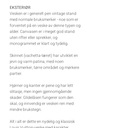
EKSTERIØR
Vesken er i generelt pen vintage stand
med normale bruksmerker - noe som er
forventet på en veske av denne typen og
alder. Canvasen er i meget god stand
uten rifter eller sprekker, og
monogrammet er klart og tydelig.
Skinnet (vachetta-læret) har utviklet en
jevn og varm patina, med noen
bruksmerker, tørre området og mørkere
partier.
Hjørner og kanter er pene og har lett
slitasje, men ingen gjennomgående
skader. Glidelåsen fungerer som den
skal, og innvendig er vesken ren med
mindre brukstegn.
Alt i alt er dette en nydelig og klassisk
Louis Vuitton-veske med karakter,