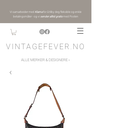
Vi samarbeider med
Klarna
for å tilby deg fleksible og enkle
betalingsmåter - og vi
sender alltid gratis
med Posten
VINTAGEFEVER.NO
ALLE MERKER & DESIGNERE ›