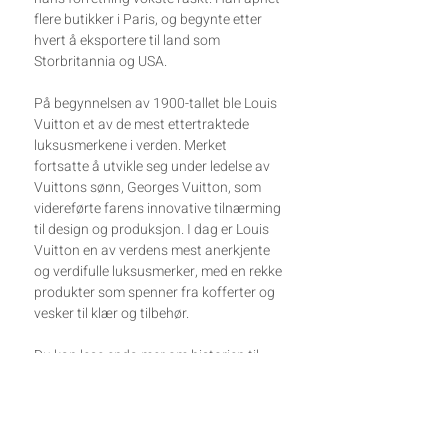
flere butikker i Paris, og begynte etter
hvert å eksportere til land som
Storbritannia og USA.
På begynnelsen av 1900-tallet ble Louis
Vuitton et av de mest ettertraktede
luksusmerkene i verden. Merket
fortsatte å utvikle seg under ledelse av
Vuittons sønn, Georges Vuitton, som
videreførte farens innovative tilnærming
til design og produksjon. I dag er Louis
Vuitton en av verdens mest anerkjente
og verdifulle luksusmerker, med en rekke
produkter som spenner fra kofferter og
vesker til klær og tilbehør.
Du kan lese enda mer om historien til
Louis Vuitton
her.