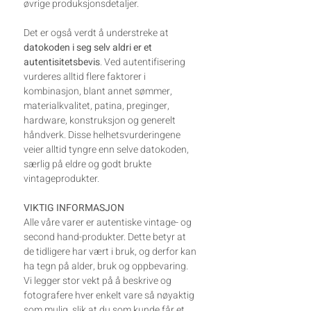
øvrige produksjonsdetaljer.
Det er også verdt å understreke at
datokoden i seg selv aldri er et
autentisitetsbevis
. Ved autentifisering
vurderes alltid flere faktorer i
kombinasjon, blant annet sømmer,
materialkvalitet, patina, preginger,
hardware, konstruksjon og generelt
håndverk. Disse helhetsvurderingene
veier alltid tyngre enn selve datokoden,
særlig på eldre og godt brukte
vintageprodukter.
VIKTIG INFORMASJON
Alle våre varer er autentiske vintage- og
second hand-produkter. Dette betyr at
de tidligere har vært i bruk, og derfor kan
ha tegn på alder, bruk og oppbevaring.
Vi legger stor vekt på å beskrive og
fotografere hver enkelt vare så nøyaktig
som mulig, slik at du som kunde får et