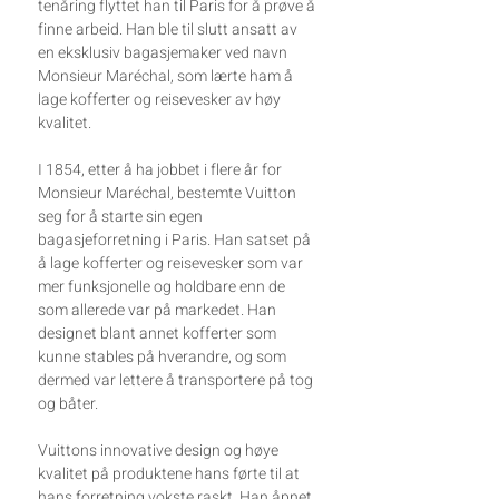
tenåring flyttet han til Paris for å prøve å
finne arbeid. Han ble til slutt ansatt av
en eksklusiv bagasjemaker ved navn
Monsieur Maréchal, som lærte ham å
lage kofferter og reisevesker av høy
kvalitet.
I 1854, etter å ha jobbet i flere år for
Monsieur Maréchal, bestemte Vuitton
seg for å starte sin egen
bagasjeforretning i Paris. Han satset på
å lage kofferter og reisevesker som var
mer funksjonelle og holdbare enn de
som allerede var på markedet. Han
designet blant annet kofferter som
kunne stables på hverandre, og som
dermed var lettere å transportere på tog
og båter.
Vuittons innovative design og høye
kvalitet på produktene hans førte til at
hans forretning vokste raskt. Han åpnet