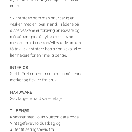
er fin.
Skinntråden som man snurper igjen
vesken med er i pen stand. Trådene på
disse veskene er forøvrig bruksvare og
må påberegnes å byttes med jevne
mellomrom da de kan/vil ryke. Man kan
få tak i skinntråder hos skinn-/sko- eller
lærmakere for en rimelig penge.
INTERIØR
Stoff-fôret er pent med noen små penne-
merker og flekker fra bruk.
HARDWARE
Sølvfargede hardwaredetaljer.
TILBEHØR
Kommer med Louis Vuitton date-code,
Vintagefever.no-dustbag og
autentifiseringsbevis fra