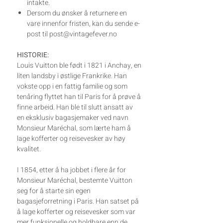
intakte.
Dersom du ønsker å returnere en
vare innenfor fristen, kan du sende e-
post til post@vintagefever.no
HISTORIE:
Louis Vuitton ble født i 1821 i Anchay, en
liten landsby i østlige Frankrike. Han
vokste opp i en fattig familie og som
tenåring flyttet han til Paris for å prøve å
finne arbeid. Han ble til slutt ansatt av
en eksklusiv bagasjemaker ved navn
Monsieur Maréchal, som lærte ham å
lage kofferter og reisevesker av høy
kvalitet.
I 1854, etter å ha jobbet i flere år for
Monsieur Maréchal, bestemte Vuitton
seg for å starte sin egen
bagasjeforretning i Paris. Han satset på
å lage kofferter og reisevesker som var
mer funksjonelle og holdbare enn de