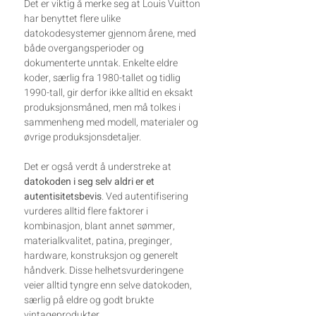
Det er viktig å merke seg at Louis Vuitton
har benyttet flere ulike
datokodesystemer gjennom årene, med
både overgangsperioder og
dokumenterte unntak. Enkelte eldre
koder, særlig fra 1980-tallet og tidlig
1990-tall, gir derfor ikke alltid en eksakt
produksjonsmåned, men må tolkes i
sammenheng med modell, materialer og
øvrige produksjonsdetaljer.
Det er også verdt å understreke at
datokoden i seg selv aldri er et
autentisitetsbevis
. Ved autentifisering
vurderes alltid flere faktorer i
kombinasjon, blant annet sømmer,
materialkvalitet, patina, preginger,
hardware, konstruksjon og generelt
håndverk. Disse helhetsvurderingene
veier alltid tyngre enn selve datokoden,
særlig på eldre og godt brukte
vintageprodukter.