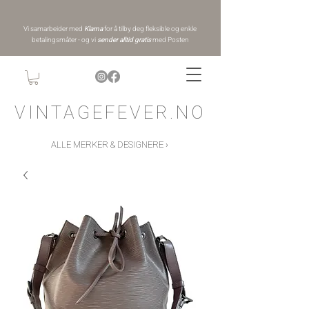
Vi samarbeider med
Klarna
for å tilby deg fleksible og enkle
betalingsmåter - og vi
sender alltid gratis
med Posten
VINTAGEFEVER.NO
ALLE MERKER & DESIGNERE ›