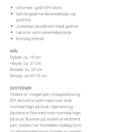
Utformet i grått EPI skinn
Sølvfargede hardwaredetaljer og
stoff-fôr.
Justerbar skulderrem med spenne
Lærsnor som lukkemekanisme
Romslig interiør
MÅL
Dybde: ca. 19 cm
Høyde: ca. 27 cm
Bredde: ca. 25 cm
Stropp: ca 60-70 cm
EKSTERIØR
Vesken er i meget pen vintagestand og
EPI skinnet er pent med noen små
normale tegn på bruk. Hjørnene og
kantene er fine med noen normale tegn
på bruk. Bunnen på vesken er ekstremt
pen. Vesken har fremdeles nydelig form
og skinnkanten langs toppen av vesken