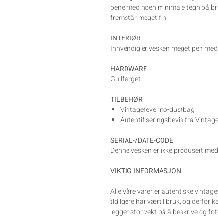
pene med noen minimale tegn på bru
fremstår meget fin.
INTERIØR
Innvendig er vesken meget pen med 
HARDWARE
Gullfarget
TILBEHØR
Vintagefever.no-dustbag
Autentifiseringsbevis fra Vintag
SERIAL-/DATE-CODE
Denne vesken er ikke produsert med
VIKTIG INFORMASJON
Alle våre varer er autentiske vintag
tidligere har vært i bruk, og derfor 
legger stor vekt på å beskrive og fo