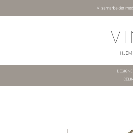
Vi samarbeider me
V
HJEM
DESIGNE
CELI