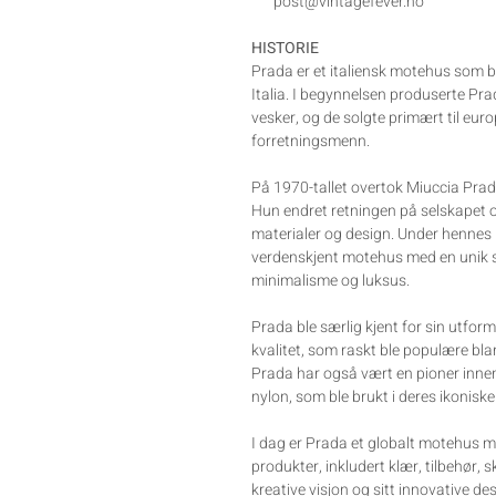
post@vintagefever.no
HISTORIE
Prada er et italiensk motehus som b
Italia. I begynnelsen produserte Pr
vesker, og de solgte primært til eu
forretningsmenn.
På 1970-tallet overtok Miuccia Prad
Hun endret retningen på selskapet 
materialer og design. Under hennes le
verdenskjent motehus med en unik st
minimalisme og luksus.
Prada ble særlig kjent for sin utform
kvalitet, som raskt ble populære bl
Prada har også vært en pioner innen
nylon, som ble brukt i deres ikonisk
I dag er Prada et globalt motehus m
produkter, inkludert klær, tilbehør, s
kreative visjon og sitt innovative de