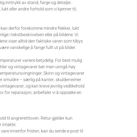
tig inntrykk av stand, farge og detaljer.
, lukt eller andre forhold som vi kjenner til,
et kan derfor forekomme mindre flekker, lukt
ynlige i tekstbeskrivelsen eller på bildene. Vi
dene viser alltid den faktiske varen som tilbys
 være vanskelige å fange fullt ut på bilder.
mperaturer variere betydelig. For best mulig
stiler og vintagevarer bør man unngå høy
 temperatursvingninger. Skinn og vintagevarer
ler smuldre – særlig på kanter, skulderreimer
 vintagevarer, og kan kreve jevnlig vedlikehold
ov for reparasjon, anbefaler vi å oppsøke en
old til angrerettloven. Retur gjelder kun
 intakte.
are innenfor fristen, kan du sende e-post til