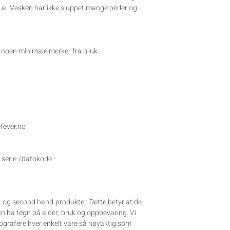
k. Vesken har ikke sluppet mange perler og
noen minimale merker fra bruk.
efever.no
 serie-/datokode.
e- og second hand-produkter. Dette betyr at de
kan ha tegn på alder, bruk og oppbevaring. Vi
tografere hver enkelt vare så nøyaktig som