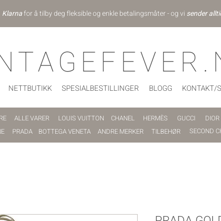
d
Klarna
for å tilby deg fleksible og enkle betalingsmåter - og vi
sender allti
INTAGEFEVER.
NETTBUTIKK
SPESIALBESTILLINGER
BLOGG
KONTAKT/
RE
ALLE VARER
LOUIS VUITTON
CHANEL
HERMÈS
GUCCI
DIOR
SECOND C
NE
PRADA
BOTTEGA VENETA
ANDRE MERKER
TILBEHØR
PRADA GOL