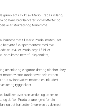
le grunnlagt i 1913 av Mario Prada i Milano,
ada og hans bror lærvarer som kofferter og
ropeiske aristokrater og fornemme
a, barnebarnet til Mario Prada, motehuset.
og begynte å eksperimentere med nye
delse utviklet Prada seg til å bli et
il som kombinerer funksjonalitet,
ing av enkle og elegante klær og tilbehør i høy
ant motebevisste kunder over hele verden.
 bruk av innovative materialer, inkludert
e vesker og ryggsekker.
ed butikker over hele verden og en rekke
ko og dufter. Prada er anerkjent for sin
sign, og det fortsetter å være en av de mest