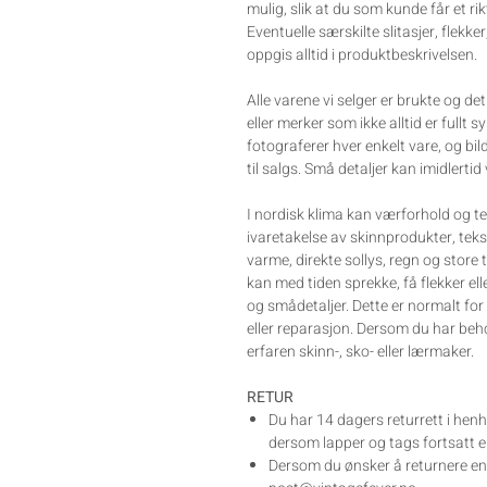
mulig, slik at du som kunde får et rik
Eventuelle særskilte slitasjer, flekker
oppgis alltid i produktbeskrivelsen.
Alle varene vi selger er brukte og d
eller merker som ikke alltid er fullt s
fotograferer hver enkelt vare, og bil
til salgs. Små detaljer kan imidlertid
I nordisk klima kan værforhold og te
ivaretakelse av skinnprodukter, tek
varme, direkte sollys, regn og store
kan med tiden sprekke, få flekker el
og smådetaljer. Dette er normalt for
eller reparasjon. Dersom du har beh
erfaren skinn-, sko- eller lærmaker.
RETUR
Du har 14 dagers returrett i henh
dersom lapper og tags fortsatt er
Dersom du ønsker å returnere en v