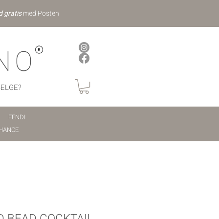
d gratis
med Posten
NO
SELGE?
FENDI
HANCE
D BEAD COCKTAIL