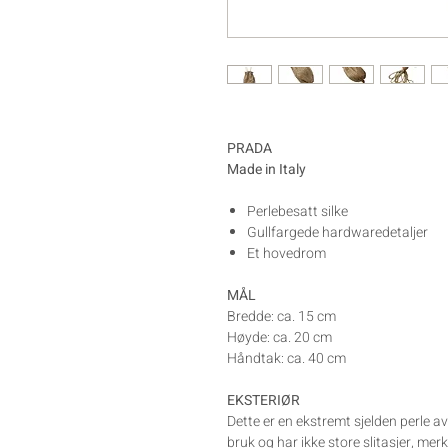
PRADA
Made in Italy
Perlebesatt silke
Gullfargede hardwaredetaljer
Et hovedrom
MÅL
Bredde: ca. 15 cm
Høyde: ca. 20 cm
Håndtak: ca. 40 cm
EKSTERIØR
Dette er en ekstremt sjelden perle a
bruk og har ikke store slitasjer, mer