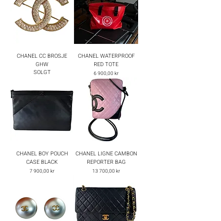
CHANEL CC BROSJE
CHANEL WATERPROOF
GHW
RED TOTE
SOLGT
Pris
6 900,00 kr
CHANEL BOY POUCH
CHANEL LIGNE CAMBON
CASE BLACK
REPORTER BAG
Pris
Pris
7 900,00 kr
13 700,00 kr