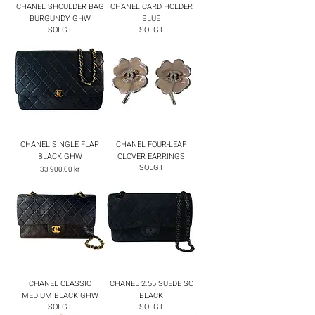
CHANEL SHOULDER BAG
CHANEL CARD HOLDER
BURGUNDY GHW
BLUE
SOLGT
SOLGT
CHANEL SINGLE FLAP
CHANEL FOUR-LEAF
BLACK GHW
CLOVER EARRINGS
SOLGT
Pris
33 900,00 kr
CHANEL CLASSIC
CHANEL 2.55 SUEDE SO
MEDIUM BLACK GHW
BLACK
SOLGT
SOLGT