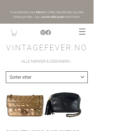
Vi samarbeider med
Klarna
for å tilby deg fleksible og enkle
betalingsmåter - og vi
sender alltid gratis
med Posten
VINTAGEFEVER.NO
ALLE MERKER & DESIGNERE ›