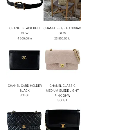
CHANEL BLACK BELT
CHANEL BEIGE HANDBAG
GHW
GHW
Pris
Pris
4 900,00 kr
23 800,00 kr
CHANEL CARD HOLDER
CHANEL CLASSIC
BLACK
MEDIUM SUEDE LIGHT
SOLGT
PINK GHW
SOLGT