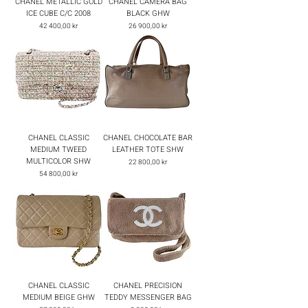
CHANEL METALLIC GOLD
CHANEL CAMERA BAG
ICE CUBE C/C 2008
BLACK GHW
Pris
Pris
42 400,00 kr
26 900,00 kr
CHANEL CLASSIC
CHANEL CHOCOLATE BAR
MEDIUM TWEED
LEATHER TOTE SHW
MULTICOLOR SHW
Pris
22 800,00 kr
Pris
54 800,00 kr
CHANEL CLASSIC
CHANEL PRECISION
MEDIUM BEIGE GHW
TEDDY MESSENGER BAG