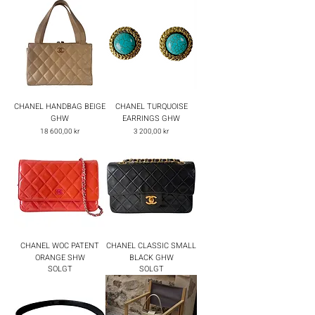
CHANEL HANDBAG BEIGE
CHANEL TURQUOISE
GHW
EARRINGS GHW
Pris
Pris
18 600,00 kr
3 200,00 kr
CHANEL WOC PATENT
CHANEL CLASSIC SMALL
ORANGE SHW
BLACK GHW
SOLGT
SOLGT