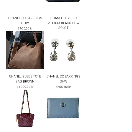
CHANEL CC EARRINGS
CHANEL CLASSIC
GHW
MEDIUM BLACK GHW
SOLGT
Pris
2 900,00 kr
CHANEL SUEDE TOTE
CHANEL CC EARRINGS
BAG BROWN
SHW
Pris
Pris
14 900,00 kr
4 900,00 kr