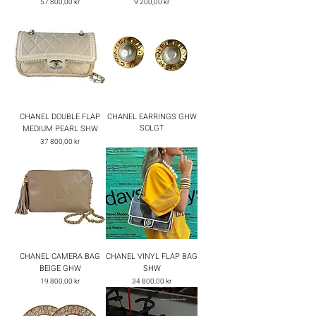
Pris
Pris
57 800,00 kr
9 200,00 kr
CHANEL DOUBLE FLAP
CHANEL EARRINGS GHW
SOLGT
MEDIUM PEARL SHW
Pris
37 800,00 kr
CHANEL CAMERA BAG
CHANEL VINYL FLAP BAG
BEIGE GHW
SHW
Pris
Pris
19 800,00 kr
34 800,00 kr