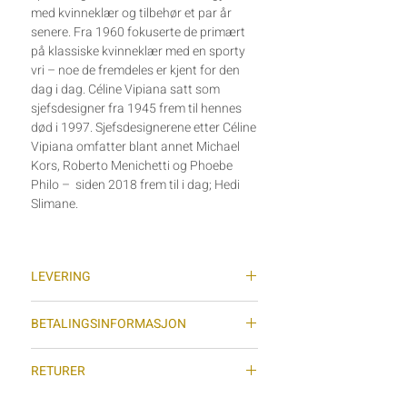
med kvinneklær og tilbehør et par år
senere. Fra 1960 fokuserte de primært
på klassiske kvinneklær med en sporty
vri – noe de fremdeles er kjent for den
dag i dag. Céline Vipiana satt som
sjefsdesigner fra 1945 frem til hennes
død i 1997. Sjefsdesignerene etter Céline
Vipiana omfatter blant annet Michael
Kors, Roberto Menichetti og Phoebe
Philo – siden 2018 frem til i dag; Hedi
Slimane.
LEVERING
Vi sender varer med sporing (Posten
BETALINGSINFORMASJON
Norge AS) hver tirsdag og torsdag
(gjelder ikke helligdager) og normal
Vi benytter oss av Stripe som
leveringstid for sendinger er 2-7
RETURER
betalingsløsning i nettbutikken. Stripe er
virkedager dersom det ikke er større
en av verdens største betalingsløsninger
Dersom du vil sende varen i retur må du
forsinkelser med posten. ­