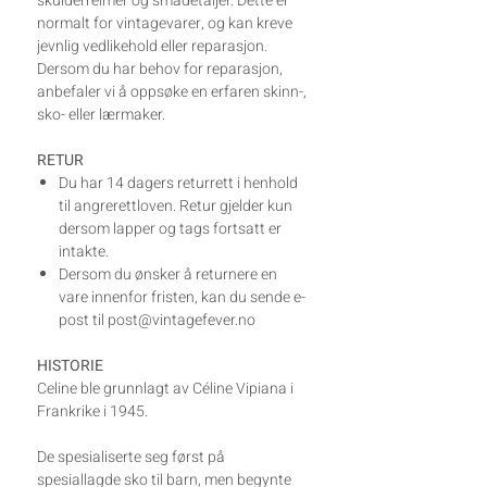
skulderreimer og smådetaljer. Dette er
normalt for vintagevarer, og kan kreve
jevnlig vedlikehold eller reparasjon.
Dersom du har behov for reparasjon,
anbefaler vi å oppsøke en erfaren skinn-,
sko- eller lærmaker.
RETUR
Du har 14 dagers returrett i henhold
til angrerettloven. Retur gjelder kun
dersom lapper og tags fortsatt er
intakte.
Dersom du ønsker å returnere en
vare innenfor fristen, kan du sende e-
post til post@vintagefever.no
HISTORIE
Celine ble grunnlagt av Céline Vipiana i
Frankrike i 1945.
De spesialiserte seg først på
spesiallagde sko til barn, men begynte