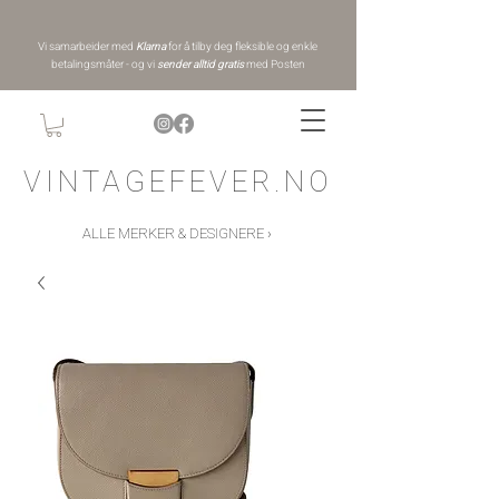
Vi samarbeider med
Klarna
for å tilby deg fleksible og enkle
betalingsmåter - og vi
sender alltid gratis
med Posten
VINTAGEFEVER.NO
ALLE MERKER & DESIGNERE ›