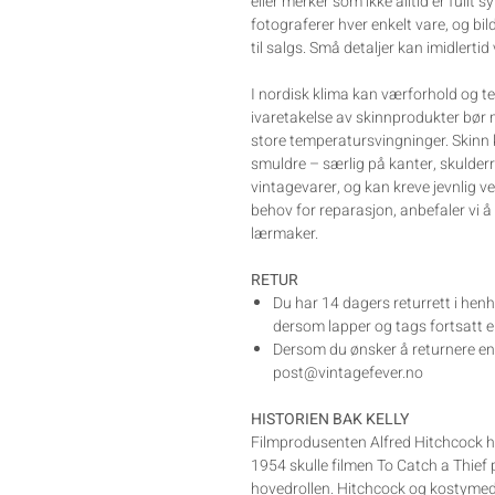
eller merker som ikke alltid er fullt s
fotograferer hver enkelt vare, og bil
til salgs. Små detaljer kan imidlertid
I nordisk klima kan værforhold og te
ivaretakelse av skinnprodukter bør 
store temperatursvingninger. Skinn k
smuldre – særlig på kanter, skulderr
vintagevarer, og kan kreve jevnlig v
behov for reparasjon, anbefaler vi å 
lærmaker.
RETUR
Du har 14 dagers returrett i henh
dersom lapper og tags fortsatt er
Dersom du ønsker å returnere en v
post@vintagefever.no
HISTORIEN BAK KELLY
Filmprodusenten Alfred Hitchcock ha
1954 skulle filmen To Catch a Thief 
hovedrollen. Hitchcock og kostymed