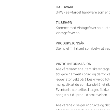
HARDWARE
SHW - sølvfarget hardware som er p
TILBEHØR
Kommer med Vintagefever.no-dustba
Vintagefever.no
PRODUKSJONSÅR
Stemplet T i firkant som betyr at ve
VIKTIG INFORMASJON
Alle våre varer er autentiske vintag
tidligere har vært i bruk, og derfor 
legger stor vekt på å beskrive og fo
mulig, slik at du som kunde får et rik
Eventuelle særskilte slitasjer, flekker
oppgis alltid i produktbeskrivelsen.
Alle varene vi selger er brukte og d