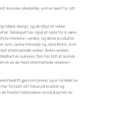
tt ikoniske silketørkle, som er kjent for sitt
og tidløst design, og de tilbyr en rekke
lbehør. Selskapet har også et rykte for å være
efylte merkene i verden, og deres produkter
heter som Jackie Kennedy og Jane Birkin, som
est ettertraktede vesker, Birkin-vesken.
ddelbart en suksess. Den har blitt et ikonisk
satt en av de mest ettertraktede veskene i
eeid bedrift gjennom årene, og er nå ledet av
har fortsatt sitt fokus på kvalitet og
n de fineste materialene i produksjonen av