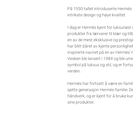
På 1930-tallet introduserte Hermès si
intrikate design og høye kvalitet.
I dag er Hermès kjent for luksuriøst 
produkter fra lærvarer til klær og ti
en av de mest eksklusive og prestisj
har blitt båret av kjente personlig
inspirerte navnet på en av Hermès' m
Vesken ble lansert i 1984 og ble umi
symbol på luksus og stil, og er fort
verden.
Hermès har fortsatt å være en famili
sjette generasjon Hermès-familie. De 
håndverk, og er kjent for å bruke ku
sine produkter.