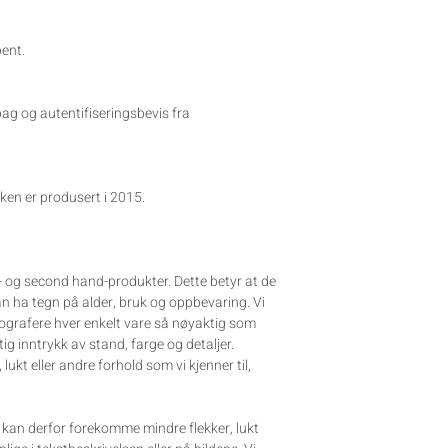
ent.
g og autentifiseringsbevis fra
sken er produsert i 2015.
e- og second hand-produkter. Dette betyr at de
kan ha tegn på alder, bruk og oppbevaring. Vi
tografere hver enkelt vare så nøyaktig som
tig inntrykk av stand, farge og detaljer.
, lukt eller andre forhold som vi kjenner til,
et kan derfor forekomme mindre flekker, lukt