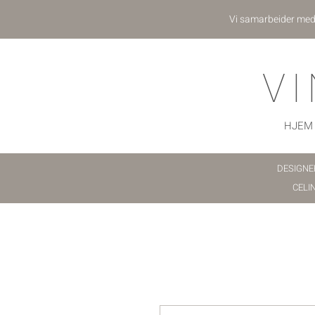
Vi samarbeider me
V
HJEM
DESIGNE
CELI