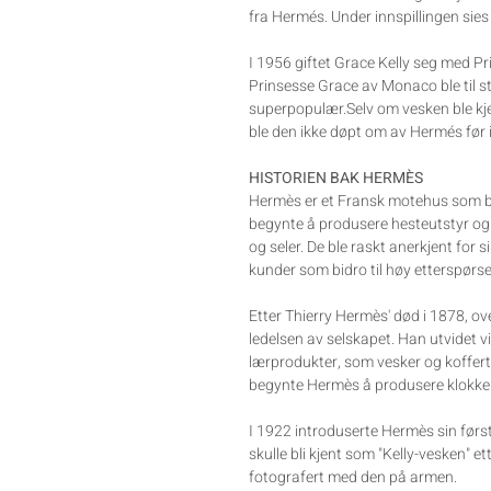
fra Hermés. Under innspillingen sies 
I 1956 giftet Grace Kelly seg med Pr
Prinsesse Grace av Monaco ble til 
superpopulær.Selv om vesken ble kj
ble den ikke døpt om av Hermés før 
HISTORIEN BAK HERMÈS
Hermès er et Fransk motehus som bl
begynte å produsere hesteutstyr og s
og seler. De ble raskt anerkjent for s
kunder som bidro til høy etterspørse
Etter Thierry Hermès' død i 1878, o
ledelsen av selskapet. Han utvidet v
lærprodukter, som vesker og koffert
begynte Hermès å produsere klokker,
I 1922 introduserte Hermès sin før
skulle bli kjent som "Kelly-vesken" et
fotografert med den på armen.