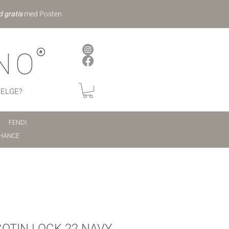
d gratis
med Posten
NO
SELGE?
FENDI
HANCE
OTIN LOCK 22 NAVY