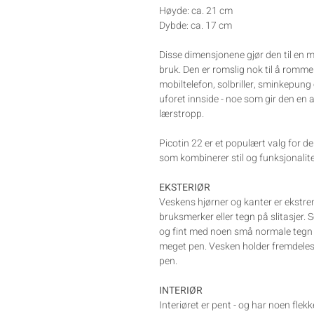
Høyde: ca. 21 cm
Dybde: ca. 17 cm
Disse dimensjonene gjør den til en 
bruk.
Den er romslig nok til å rom
mobiltelefon, solbriller, sminkepung 
uforet innside -
noe som gir den en a
lærstropp.
Picotin 22 er et populært valg for d
som kombinerer stil og funksjonalite
EKSTERIØR
Veskens hjørner og kanter er ekstr
bruksmerker eller tegn på slitasjer. 
og fint med noen små normale tegn 
meget pen. Vesken holder fremdeles 
pen.
INTERIØR
Interiøret er pent - og har noen flek