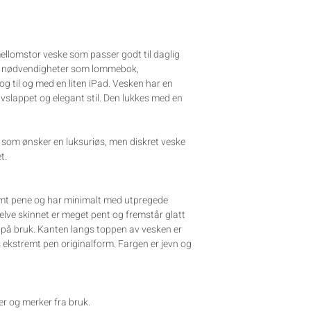
mellomstor veske som passer godt til daglig
me nødvendigheter som lommebok,
og til og med en liten iPad.
Vesken har en
vslappet og elegant stil.
Den lukkes med en
e som ønsker en luksuriøs, men diskret veske
t.
emt pene og har minimalt med utpregede
Selve skinnet er meget pent og fremstår glatt
på bruk. Kanten langs toppen av vesken er
ekstremt pen originalform. Fargen er jevn og
ker og merker fra bruk.