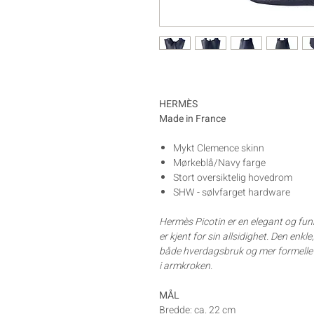
HERMÈS
Made in France
Mykt Clemence skinn
Mørkeblå/Navy farge
Stort oversiktelig hovedrom
SHW - sølvfarget hardware
Hermès Picotin er en elegant og funk
er kjent for sin allsidighet. Den enkl
både hverdagsbruk og mer formelle 
i armkroken.
MÅL
Bredde: ca. 22 cm