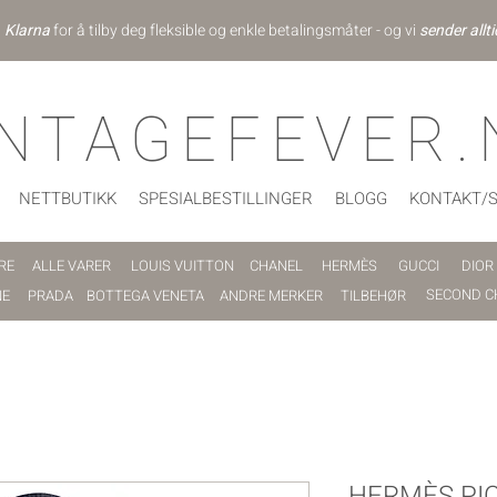
d
Klarna
for å tilby deg fleksible og enkle betalingsmåter - og vi
sender allti
INTAGEFEVER.
NETTBUTIKK
SPESIALBESTILLINGER
BLOGG
KONTAKT/
RE
ALLE VARER
LOUIS VUITTON
CHANEL
HERMÈS
GUCCI
DIOR
SECOND C
NE
PRADA
BOTTEGA VENETA
ANDRE MERKER
TILBEHØR
HERMÈS PIC