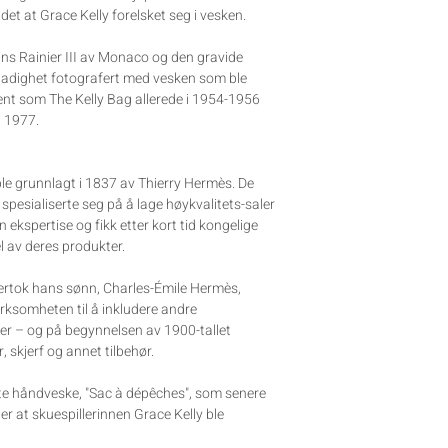
det at Grace Kelly forelsket seg i vesken.
ins Rainier III av Monaco og den gravide
stadighet fotografert med vesken som ble
ent som The Kelly Bag allerede i 1954-1956
i 1977.
e grunnlagt i 1837 av Thierry Hermès. De
pesialiserte seg på å lage høykvalitets-saler
in ekspertise og fikk etter kort tid kongelige
l av deres produkter.
vertok hans sønn, Charles-Émile Hermès,
irksomheten til å inkludere andre
er – og på begynnelsen av 1900-tallet
 skjerf og annet tilbehør.
ste håndveske, "Sac à dépêches", som senere
ter at skuespillerinnen Grace Kelly ble