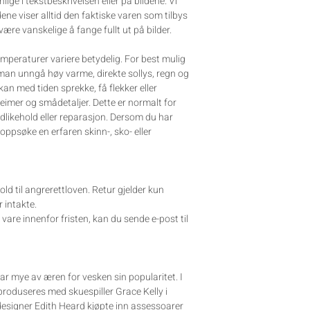
ynlige i tekstbeskrivelsen eller på bildene. Vi
dene viser alltid den faktiske varen som tilbys
 være vanskelige å fange fullt ut på bilder.
mperaturer variere betydelig. For best mulig
man unngå høy varme, direkte sollys, regn og
an med tiden sprekke, få flekker eller
eimer og smådetaljer. Dette er normalt for
edlikehold eller reparasjon. Dersom du har
oppsøke en erfaren skinn-, sko- eller
old til angrerettloven. Retur gjelder kun
 intakte.
are innenfor fristen, kan du sende e-post til
r mye av æren for vesken sin popularitet. I
produseres med skuespiller Grace Kelly i
esigner Edith Heard kjøpte inn assessoarer