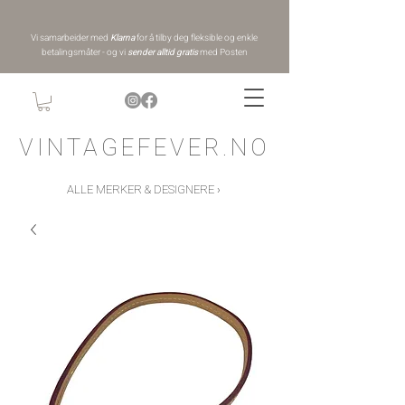
Vi samarbeider med
Klarna
for å tilby deg fleksible og enkle
betalingsmåter - og vi
sender alltid gratis
med Posten
VINTAGEFEVER.NO
ALLE MERKER & DESIGNERE ›