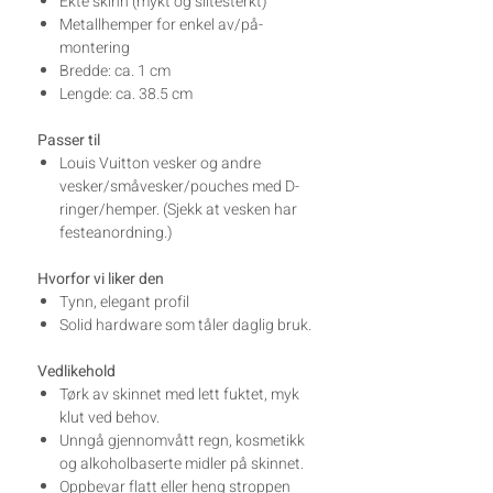
Ekte skinn (mykt og slitesterkt)
Metallhemper for enkel av/på-
montering
Bredde: ca. 1 cm
Lengde: ca. 38.5 cm
Passer til
Louis Vuitton vesker og andre
vesker/småvesker/pouches med D-
ringer/hemper. (Sjekk at vesken har
festeanordning.)
Hvorfor vi liker den
Tynn, elegant profil
Solid hardware som tåler daglig bruk.
Vedlikehold
Tørk av skinnet med lett fuktet, myk
klut ved behov.
Unngå gjennomvått regn, kosmetikk
og alkoholbaserte midler på skinnet.
Oppbevar flatt eller heng stroppen