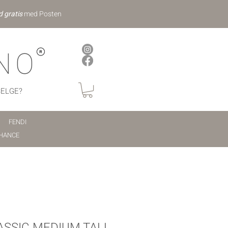
d gratis
med Posten
NO
SELGE?
FENDI
HANCE
ASSIC MEDIUM TALL