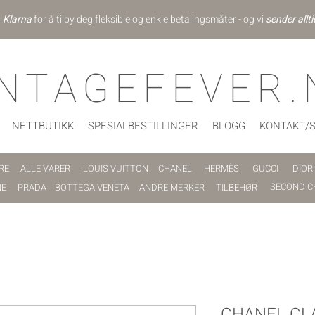
d
Klarna
for å tilby deg fleksible og enkle betalingsmåter - og vi
sender allti
INTAGEFEVER.
NETTBUTIKK
SPESIALBESTILLINGER
BLOGG
KONTAKT/
RE
ALLE VARER
LOUIS VUITTON
CHANEL
HERMÈS
GUCCI
DIOR
SECOND C
NE
PRADA
BOTTEGA VENETA
ANDRE MERKER
TILBEHØR
CHANEL CL