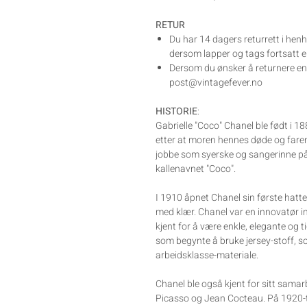
RETUR
Du har 14 dagers returrett i henh
dersom lapper og tags fortsatt er
Dersom du ønsker å returnere en v
post@vintagefever.no
HISTORIE
:
Gabrielle "Coco" Chanel ble født i 1
etter at moren hennes døde og faren
jobbe som syerske og sangerinne på 
kallenavnet "Coco".
I 1910 åpnet Chanel sin første hatte
med klær. Chanel var en innovatør 
kjent for å være enkle, elegante og 
som begynte å bruke jersey-stoff, so
arbeidsklasse-materiale.
Chanel ble også kjent for sitt sama
Picasso og Jean Cocteau. På 1920-ta