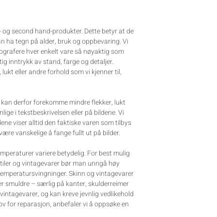
e- og second hand-produkter. Dette betyr at de
kan ha tegn på alder, bruk og oppbevaring. Vi
tografere hver enkelt vare så nøyaktig som
tig inntrykk av stand, farge og detaljer.
, lukt eller andre forhold som vi kjenner til,
et kan derfor forekomme mindre flekker, lukt
ynlige i tekstbeskrivelsen eller på bildene. Vi
dene viser alltid den faktiske varen som tilbys
 være vanskelige å fange fullt ut på bilder.
mperaturer variere betydelig. For best mulig
stiler og vintagevarer bør man unngå høy
 temperatursvingninger. Skinn og vintagevarer
ler smuldre – særlig på kanter, skulderreimer
 vintagevarer, og kan kreve jevnlig vedlikehold
ov for reparasjon, anbefaler vi å oppsøke en