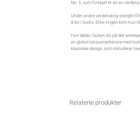
No. 5, som fortsatt er en av verden
Under andre verdenskrig stengte Cha
å bo i Sveits. Etter krigen kom hun t
Hun døde i Suiten sin på det anerkjen
en global luksusmerkevare med butikk
klassiske design, som inkluderer twe
Relaterte produkter