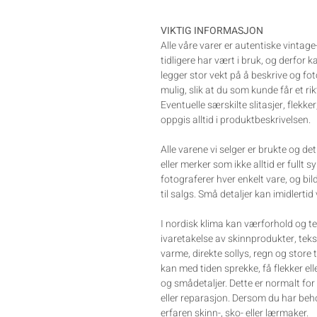
VIKTIG INFORMASJON
Alle våre varer er autentiske vintag
tidligere har vært i bruk, og derfor 
legger stor vekt på å beskrive og fo
mulig, slik at du som kunde får et rik
Eventuelle særskilte slitasjer, flekker
oppgis alltid i produktbeskrivelsen.
Alle varene vi selger er brukte og d
eller merker som ikke alltid er fullt s
fotograferer hver enkelt vare, og bil
til salgs. Små detaljer kan imidlertid
I nordisk klima kan værforhold og te
ivaretakelse av skinnprodukter, tek
varme, direkte sollys, regn og store
kan med tiden sprekke, få flekker el
og smådetaljer. Dette er normalt for
eller reparasjon. Dersom du har beh
erfaren skinn-, sko- eller lærmaker.