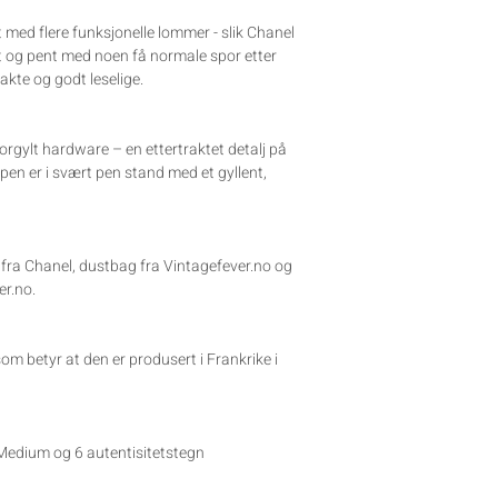
 med flere funksjonelle lommer - slik Chanel
ent og pent med noen få normale spor etter
akte og godt leselige.
orgylt hardware – en ettertraktet detalj på
pen er i svært pen stand med et gyllent,
fra Chanel, dustbag fra Vintagefever.no og
er.no.
om betyr at den er produsert i Frankrike i
Medium og 6 autentisitetstegn