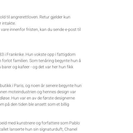
old til angrerettloven. Retur gjelder kun
 intakte.
are innenfor fristen, kan du sende e-post til
883 i Frankrike. Hun vokste opp i fattigdom
 forlot familien. Som tenåring begynte hun å
barer og kafeer - og det var her hun fikk
butikk i Paris, og noen år senere begynte hun
innen moteindustrien og hennes design var
tidløse. Hun var en av de første designerne
m på den tiden ble ansett som et billig
rbeid med kunstnere og forfattere som Pablo
llet lanserte hun sin signaturduft, Chanel