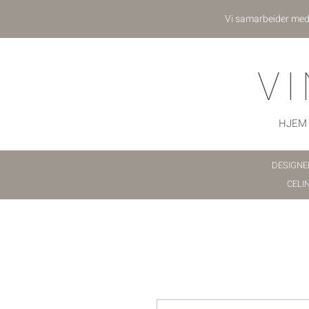
Vi samarbeider me
V
HJEM
DESIGNE
CELI