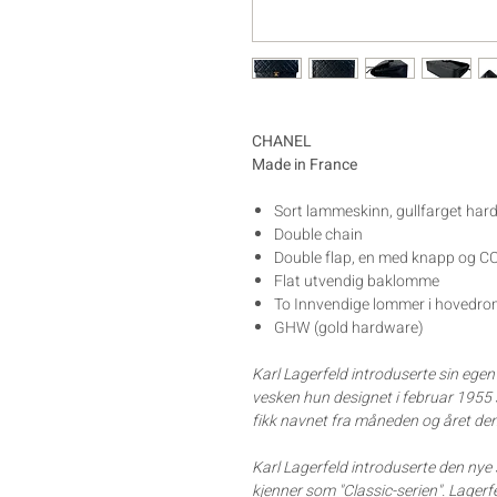
CHANEL
Made in France
Sort lammeskinn, gullfarget har
Double chain
Double flap, en med knapp og CC
Flat utvendig baklomme
To Innvendige lommer i hovedr
GHW (gold hardware)
Karl Lagerfeld introduserte sin ege
vesken hun designet i februar 1955
fikk navnet fra måneden og året den
Karl Lagerfeld introduserte den nye 
kjenner som "Classic-serien". Lagerf