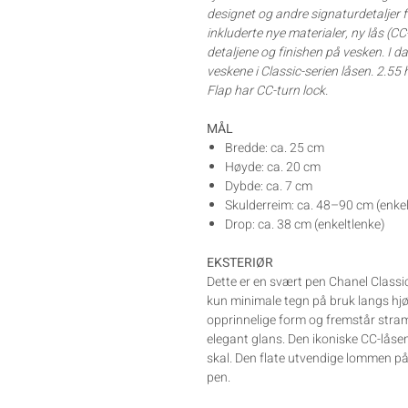
designet og andre signaturdetaljer
inkluderte nye materialer, ny lås (C
detaljene og finishen på vesken. I da
veskene i Classic-serien låsen. 2.55
Flap har CC-turn lock.
MÅL
Bredde: ca. 25 cm
Høyde: ca. 20 cm
Dybde: ca. 7 cm
Skulderreim: ca. 48–90 cm (enkel
Drop: ca. 38 cm (enkeltlenke)
EKSTERIØR
Dette er en svært pen Chanel Class
kun minimale tegn på bruk langs hjø
opprinnelige form og fremstår stram 
elegant glans. Den ikoniske CC-låse
skal. Den flate utvendige lommen på 
pen.