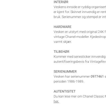
INTERIØR
Veskens innside er ryddig organisert
er kjent for. Skinnet innvendig er r
bruk. Serienummer og stempel er int
HARDWARE
Vesken er utstyrt med original 24K f
vintage Chanel-modeller. Kjedestrop
varmt skjær.
TILBEHØR
Kommer med seriesticker innvendig 
autentifiseringsbevis fra Vintagefev
SERIENUMMER
Vesken har serienummer
0977461
s
perioden 1986-1989.
AUTENTISITET
Du kan lese mer om Chanel Classic 
her.