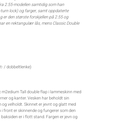
 fra 2.55-modellen samtidig som han
C-turn lock) og farger, samt oppdaterte
g er den største forskjellen på 2.55 og
 har en rektangulær lås, mens Classic Double
t- / dobbeltlenke)
ic m2edium Tall double flap i lammeskinn med
rner og kanter. Vesken har beholdt sin
og velholdt. Skinnet er jevnt og glatt med
n i front er skinnende og fungerer som den
baksiden er i flott stand. Fargen er jevn og