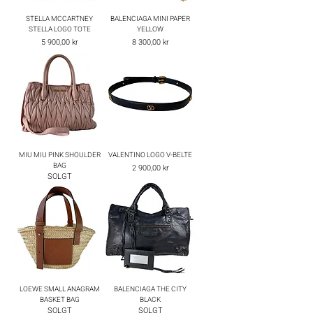
STELLA MCCARTNEY
BALENCIAGA MINI PAPER
STELLA LOGO TOTE
YELLOW
Pris
Pris
5 900,00 kr
8 300,00 kr
MIU MIU PINK SHOULDER
VALENTINO LOGO V-BELTE
BAG
Pris
2 900,00 kr
SOLGT
LOEWE SMALL ANAGRAM
BALENCIAGA THE CITY
BASKET BAG
BLACK
SOLGT
SOLGT