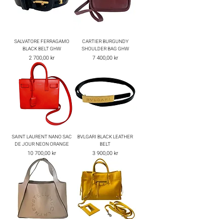
SALVATORE FERRAGAMO
CARTIER BURGUNDY
BLACK BELT GHW
SHOULDER BAG GHW
Pris
Pris
2 700,00 kr
7 400,00 kr
SAINT LAURENT NANO SAC
BVLGARI BLACK LEATHER
DE JOUR NEON ORANGE
BELT
Pris
Pris
10 700,00 kr
3 900,00 kr