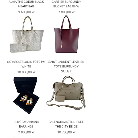
ALAÏA THE COEUR BLACK
CARTIER BURGUNDY
HEART BAG
BUCKET BAG GHW
Pris
Pris
9 600,00 kr
7 800,00 kr
GOYARD ST.LOUIS TOTE PM
SAINT LAURENT LEATHER
WHITE
TOTE BURGUNDY
SOLGT
Pris
10 800,00 kr
DOLCE&GABBANA
BALENCIAGA STUD-FREE
EARRINGS
THE CITY BEIGE
Pris
Pris
2 800,00 kr
10 700,00 kr