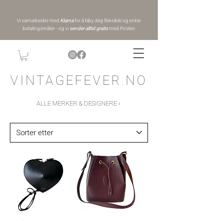
Vi samarbeider med
Klarna
for å tilby deg fleksible og enkle
betalingsmåter - og vi
sender alltid gratis
med Posten
VINTAGEFEVER.NO
ALLE MERKER & DESIGNERE ›