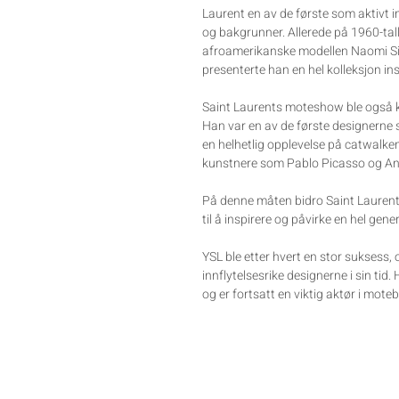
Laurent en av de første som aktivt in
og bakgrunner. Allerede på 1960-tal
afroamerikanske modellen Naomi Si
presenterte han en hel kolleksjon ins
Saint Laurents moteshow ble også k
Han var en av de første designerne
en helhetlig opplevelse på catwalk
kunstnere som Pablo Picasso og An
På denne måten bidro Saint Laurent
til å inspirere og påvirke en hel gen
YSL ble etter hvert en stor suksess,
innflytelsesrike designerne i sin tid
og er fortsatt en viktig aktør i mote