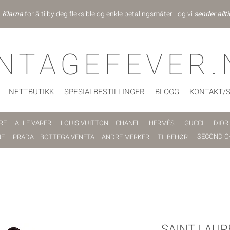
d
Klarna
for å tilby deg fleksible og enkle betalingsmåter - og vi
sender allti
INTAGEFEVER.
NETTBUTIKK
SPESIALBESTILLINGER
BLOGG
KONTAKT/
RE
ALLE VARER
LOUIS VUITTON
CHANEL
HERMÈS
GUCCI
DIOR
SECOND C
NE
PRADA
BOTTEGA VENETA
ANDRE MERKER
TILBEHØR
SAINT LAUR