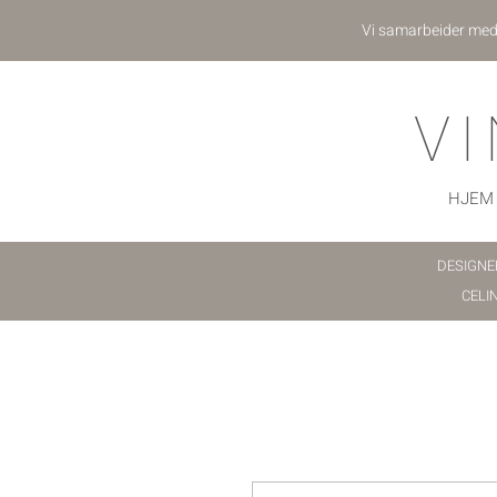
Vi samarbeider me
V
HJEM
DESIGNE
CELI