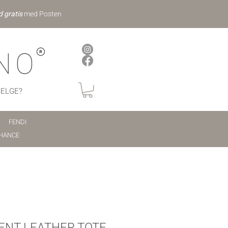
d gratis
med Posten
NO
SELGE?
FENDI
HANCE
ENT LEATHER TOTE