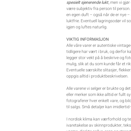
spesielt sjenerende lukt
,
men vi gjør 
være subjektiv fra person til person
en egen duft – også når de er nye – d
luktfrie. Eventuell lagringsodør vil 
igjen og luftes naturlig.
VIKTIG INFORMASJON
Alle våre varer er autentiske vintag
tidligere har vært i bruk, og derfor 
legger stor vekt på å beskrive og fo
mulig, slik at du som kunde får et rik
Eventuelle særskilte slitasjer, flekker
oppgis alltid i produktbeskrivelsen.
Alle varene vi selger er brukte og d
eller merker som ikke alltid er fullt s
fotograferer hver enkelt vare, og bil
til salgs. Små detaljer kan imidlertid
I nordisk klima kan værforhold og te
ivaretakelse av skinnprodukter, tek