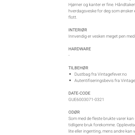
Hjørner og kanter er fine. Håndtake
hverdagsveske for deg som ønsker en
flott.
INTERIØR
Innvendig er vesken meget pen med
HARDWARE
-
TILBEHØR
Dustbag fra Vintagefever.no
Autentifiseringsbevis fra Vintag
DATE-CODE
GUE6003071-0321
ODØR
Som med de fleste brukte varer kan e
tidligere bruk forekomme. Opplevelse
lite eller ingenting, mens andre kan