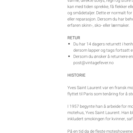
varme, direkte sollys, regn og store
kan med tiden sprekke, få flekker el
og smådetaljer. Dette er normalt for
eller reparasjon. Dersom du har beh
erfaren skinn-, sko- eller lærmaker.
RETUR
Du har 14 dagers returrett i henh
dersom lapper og tags fortsatt er
Dersom du ønsker å returnere en v
post@vintagefever.no
HISTORIE
Yves Saint Laurent var en fransk mot
flyttet til Paris som tenåring for å 
I 1957 begynte han å arbeide for mo
motehus, Yves Saint Laurent. Han ble
inkludert smokingen for kvinner, sa
På en tid da de fleste moteshowene 