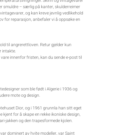
 temperatursvingninger. Skinn og vintagevarer
ler smuldre – særlig på kanter, skulderreimer
 vintagevarer, og kan kreve jevnlig vedlikehold
ov for reparasjon, anbefaler vi å oppsøke en
old til angrerettloven. Retur gjelder kun
 intakte.
are innenfor fristen, kan du sende e-post til
edesigner som ble født i Algerie i 1936 og
studere mote og design.
tehuset Dior, og i 1961 grunnla han sitt eget
 kjent for å skape en rekke ikoniske design,
fari-jakken og den trapesformede kjolen.
var dominert av hvite modeller, var Saint