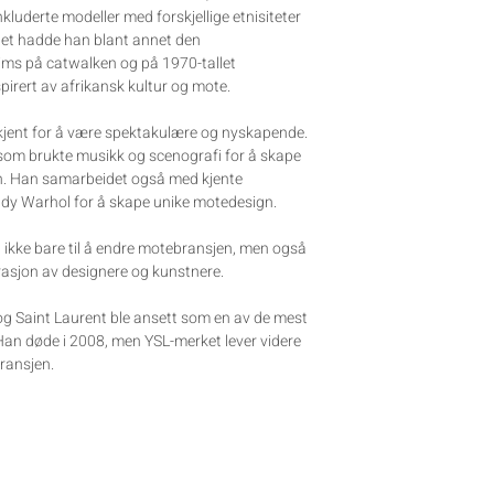
kluderte modeller med forskjellige etnisiteter
let hadde han blant annet den
ms på catwalken og på 1970-tallet
pirert av afrikansk kultur og mote.
jent for å være spektakulære og nyskapende.
 som brukte musikk og scenografi for å skape
en. Han samarbeidet også med kjente
dy Warhol for å skape unike motedesign.
 ikke bare til å endre motebransjen, men også
erasjon av designere og kunstnere.
 og Saint Laurent ble ansett som en av de mest
. Han døde i 2008, men YSL-merket lever videre
bransjen.