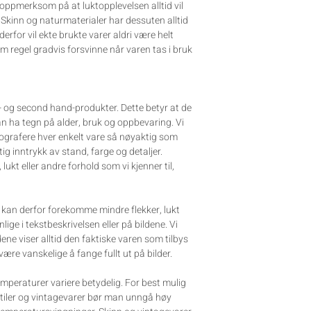
oppmerksom på at luktopplevelsen alltid vil
. Skinn og naturmaterialer har dessuten alltid
erfor vil ekte brukte varer aldri være helt
som regel gradvis forsvinne når varen tas i bruk
e- og second hand-produkter. Dette betyr at de
kan ha tegn på alder, bruk og oppbevaring. Vi
tografere hver enkelt vare så nøyaktig som
tig inntrykk av stand, farge og detaljer.
, lukt eller andre forhold som vi kjenner til,
et kan derfor forekomme mindre flekker, lukt
ynlige i tekstbeskrivelsen eller på bildene. Vi
dene viser alltid den faktiske varen som tilbys
 være vanskelige å fange fullt ut på bilder.
mperaturer variere betydelig. For best mulig
stiler og vintagevarer bør man unngå høy