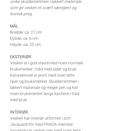
unike skulderremmen i lakkert materiale
som gir vesken et svært særegent og
ikonisk preg.
MÅL
Bredde: ca. 27 cm
Dybde: ca. 6 cm
Høyde: ca. 20 cm
EKSTERIØR
Vesken er i god stand med noen normale
bruksmerker i tråd med alder og bruk.
Kalveskinnet er jevnt med noen lette
riper og bruksmerker. Skulderremmen i
lakkert materiale og meget pen og har
noen bruksmerker langs kantene i tråd
med bruk.
INTERIØR
Vesken har interiør utformet i sort
Jacquard-fôr med PRADA-mønster.
Innvendig er vesken pen med noen lette