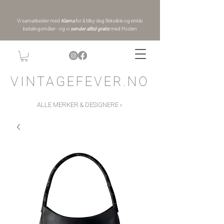
Vi samarbeider med
Klarna
for å tilby deg fleksible og enkle
betalingsmåter - og vi
sender alltid gratis
med Posten
VINTAGEFEVER.NO
ALLE MERKER & DESIGNERE ›