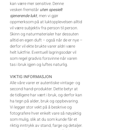
kan være mer sensitive. Denne
vesken fremstår
uten spesielt
sjenerende lukt
, men vi gjør
oppmerksom på at luktopplevelsen alltid
vil være subjektiv fra person til person.
Skinn og naturmaterialer har dessuten
alltid en egen duft – også når de er nye –
derfor vil ekte brukte varer aldri være
helt luktfrie. Eventuell lagringsodør vil
som regel gradvis forsvinne når varen
tas i bruk igjen og luftes naturlig.
VIKTIG INFORMASJON
Alle våre varer er autentiske vintage- og
second hand-produkter. Dette betyr at
de tidligere har vært i bruk, og derfor kan
ha tegn på alder, bruk og oppbevaring.
Vi legger stor vekt på å beskrive og
fotografere hver enkelt vare så nøyaktig
som mulig, slik at du som kunde får et
riktig inntrykk av stand, farge og detaljer.