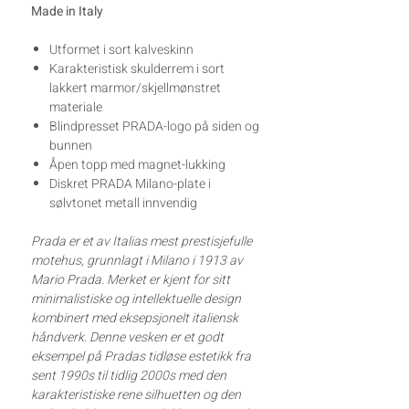
Made in Italy
Utformet i sort
kalveskinn
Karakteristisk
skulderrem i sort
lakkert
marmor/skjellmønstret
materiale
Blindpresset
PRADA-logo på siden og
bunnen
Åpen topp med magnet-lukking
Diskret PRADA
Milano-plate i
sølvtonet metall
innvendig
Prada er et av Italias mest prestisjefulle
motehus, grunnlagt i Milano i 1913 av
Mario Prada. Merket er kjent for sitt
minimalistiske og intellektuelle design
kombinert med eksepsjonelt italiensk
håndverk. Denne vesken er et godt
eksempel på Pradas tidløse estetikk fra
sent 1990s til tidlig 2000s med den
karakteristiske rene silhuetten og den