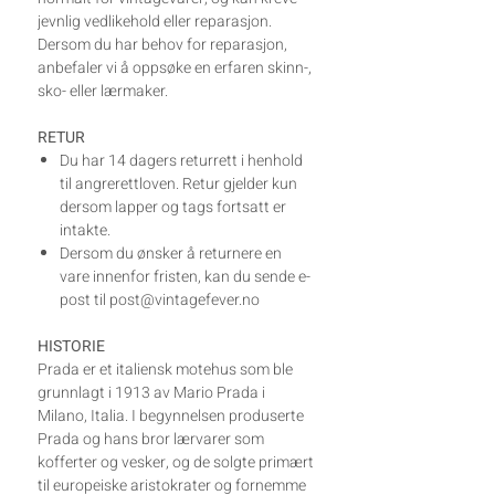
jevnlig vedlikehold eller reparasjon.
Dersom du har behov for reparasjon,
anbefaler vi å oppsøke en erfaren skinn-,
sko- eller lærmaker.
RETUR
Du har 14 dagers returrett i henhold
til angrerettloven. Retur gjelder kun
dersom lapper og tags fortsatt er
intakte.
Dersom du ønsker å returnere en
vare innenfor fristen, kan du sende e-
post til post@vintagefever.no
HISTORIE
Prada er et italiensk motehus som ble
grunnlagt i 1913 av Mario Prada i
Milano, Italia. I begynnelsen produserte
Prada og hans bror lærvarer som
kofferter og vesker, og de solgte primært
til europeiske aristokrater og fornemme