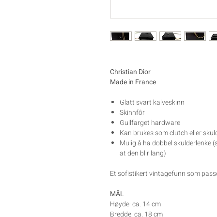
Christian Dior
Made in France
Glatt svart kalveskinn
Skinnfôr
Gullfarget hardware
Kan brukes som clutch eller sku
Mulig å ha dobbel skulderlenke (sl
at den blir lang)
Et sofistikert vintagefunn som passe
MÅL
Høyde: ca. 14 cm
Bredde: ca. 18 cm