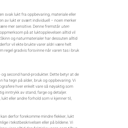
n svak lukt fra oppbevaring, materiale eller
n av lukt er svært individuell – noen merker
 være mer sensitive. Denne fremstår
uten
r oppmerksom på at luktopplevelsen alltid vil
. Skinn og naturmaterialer har dessuten alltid
erfor vil ekte brukte varer aldri være helt
som regel gradvis forsvinne når varen tas i bruk
e- og second hand-produkter. Dette betyr at de
kan ha tegn på alder, bruk og oppbevaring. Vi
tografere hver enkelt vare så nøyaktig som
tig inntrykk av stand, farge og detaljer.
, lukt eller andre forhold som vi kjenner til,
et kan derfor forekomme mindre flekker, lukt
ynlige i tekstbeskrivelsen eller på bildene. Vi