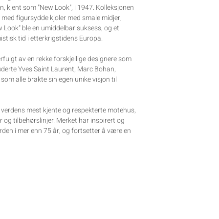
on, kjent som "New Look", i 1947. Kolleksjonen
 med figursydde kjoler med smale midjer,
ew Look" ble en umiddelbar suksess, og et
tisk tid i etterkrigstidens Europa.
erfulgt av en rekke forskjellige designere som
kluderte Yves Saint Laurent, Marc Bohan,
som alle brakte sin egen unike visjon til
av verdens mest kjente og respekterte motehus,
 og tilbehørslinjer. Merket har inspirert og
den i mer enn 75 år, og fortsetter å være en