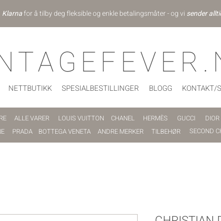
d
Klarna
for å tilby deg fleksible og enkle betalingsmåter - og vi
sender allti
INTAGEFEVER.
NETTBUTIKK
SPESIALBESTILLINGER
BLOGG
KONTAKT/
RE
ALLE VARER
LOUIS VUITTON
CHANEL
HERMÈS
GUCCI
DIOR
SECOND C
NE
PRADA
BOTTEGA VENETA
ANDRE MERKER
TILBEHØR
CHRISTIAN 