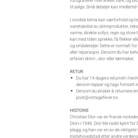
fotograferer hver enkelt vare, og bil
til salgs. Små detaljer kan imidlertid
I nordisk klima kan værforhold og te
ivaretakelse av skinnprodukter, tek
varme, direkte sollys, regn og store
kan med tiden sprekke, få flekker el
og smådetaljer. Dette er normalt for
eller reparasjon. Dersom du har beh
erfaren skinn-, sko- eller lærmaker.
RETUR
Du har 14 dagers returrett i henh
dersom lapper og tags fortsatt er
Dersom du ønsker å returnere en v
post@vintagefever.no
HISTORIE
Christian Dior var en fransk moted
Dior» i 1946. Dior ble raskt kjent fo
plagg, og han var en av de viktigst
motehovedstad etter andre verdensk