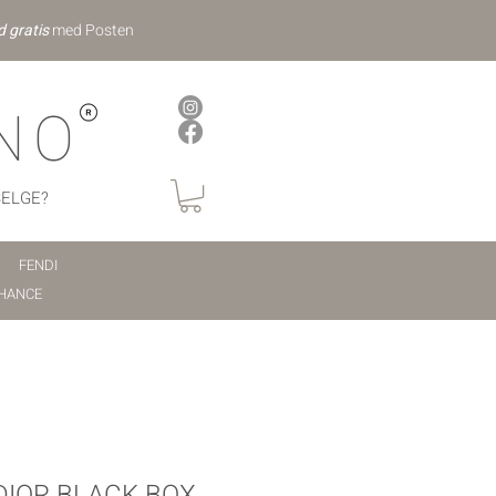
d gratis
med Posten
NO
SELGE?
FENDI
HANCE
DIOR BLACK BOX