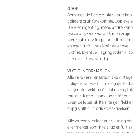
ODØR
Som med de fleste brukte varer kan e
tidligere bruk forekomme. Opplevelse
lite eller ingenting, mens andre kan
spesielt sjenerende lukt
, men vi gjø
være subjektiv fra person til person
en egen duft – også når de er nye – d
luktfrie. Eventuell lagringsodør vil 
igjen og luftes naturlig.
VIKTIG INFORMASJON
Alle våre varer er autentiske vintag
tidligere har vært i bruk, og derfor 
legger stor vekt på å beskrive og fo
mulig, slik at du som kunde får et rik
Eventuelle særskilte slitasjer, flekker
oppgis alltid i produktbeskrivelsen.
Alle varene vi selger er brukte og d
eller merker som ikke alltid er fullt s