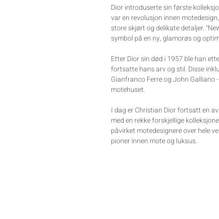
Dior introduserte sin første kolleksj
var en revolusjon innen motedesign,
store skjørt og delikate detaljer. "N
symbol på en ny, glamorøs og optimis
Etter Dior sin død i 1957 ble han ett
fortsatte hans arv og stil. Disse in
Gianfranco Ferre og John Galliano - 
motehuset.
I dag er Christian Dior fortsatt en 
med en rekke forskjellige kolleksjoner
påvirket motedesignere over hele ver
pioner innen mote og luksus.