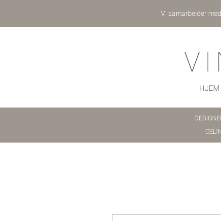
Vi samarbeider me
V
HJEM
DESIGNE
CELI