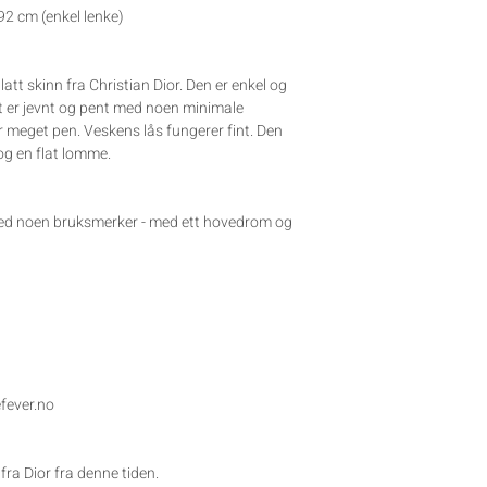
92 cm (enkel lenke)
att skinn fra Christian Dior. Den er enkel og
et er jevnt og pent med noen minimale
r meget pen. Veskens lås fungerer fint. Den
og en flat lomme.
 med noen bruksmerker - med ett hovedrom og
efever.no
ra Dior fra denne tiden.