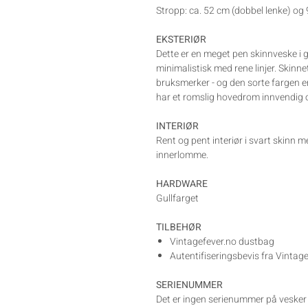
Stropp: ca. 52 cm (dobbel lenke) og 
EKSTERIØR
Dette er en meget pen skinnveske i gl
minimalistisk med rene linjer. Skinn
bruksmerker - og den sorte fargen e
har et romslig hovedrom innvendig 
INTERIØR
Rent og pent interiør i svart skinn
innerlomme.
HARDWARE
Gullfarget
TILBEHØR
Vintagefever.no dustbag
Autentifiseringsbevis fra Vintag
SERIENUMMER
Det er ingen serienummer på vesker f