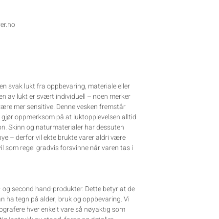
ver.no
n svak lukt fra oppbevaring, materiale eller
n av lukt er svært individuell – noen merker
 være mer sensitive. Denne vesken fremstår
i gjør oppmerksom på at luktopplevelsen alltid
rson. Skinn og naturmaterialer har dessuten
nye – derfor vil ekte brukte varer aldri være
vil som regel gradvis forsvinne når varen tas i
e- og second hand-produkter. Dette betyr at de
kan ha tegn på alder, bruk og oppbevaring. Vi
tografere hver enkelt vare så nøyaktig som