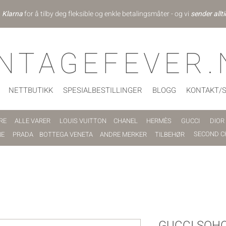
d
Klarna
for å tilby deg fleksible og enkle betalingsmåter - og vi
sender allti
INTAGEFEVER.
NETTBUTIKK
SPESIALBESTILLINGER
BLOGG
KONTAKT/
RE
ALLE VARER
LOUIS VUITTON
CHANEL
HERMÈS
GUCCI
DIOR
SECOND C
NE
PRADA
BOTTEGA VENETA
ANDRE MERKER
TILBEHØR
GUCCI SOHO