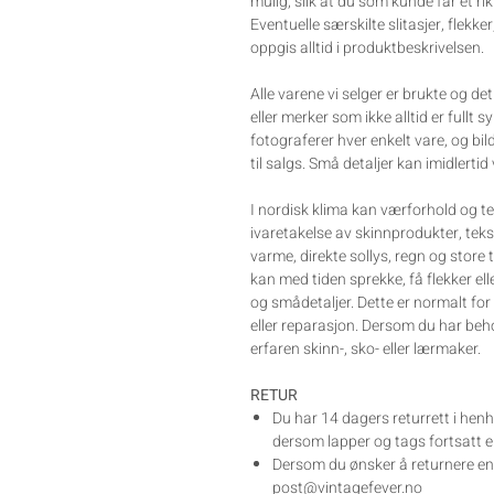
mulig, slik at du som kunde får et rik
Eventuelle særskilte slitasjer, flekker
oppgis alltid i produktbeskrivelsen.
Alle varene vi selger er brukte og d
eller merker som ikke alltid er fullt s
fotograferer hver enkelt vare, og bil
til salgs. Små detaljer kan imidlertid
I nordisk klima kan værforhold og te
ivaretakelse av skinnprodukter, tek
varme, direkte sollys, regn og store
kan med tiden sprekke, få flekker el
og smådetaljer. Dette er normalt for
eller reparasjon. Dersom du har beh
erfaren skinn-, sko- eller lærmaker.
RETUR
Du har 14 dagers returrett i henh
dersom lapper og tags fortsatt er
Dersom du ønsker å returnere en v
post@vintagefever.no