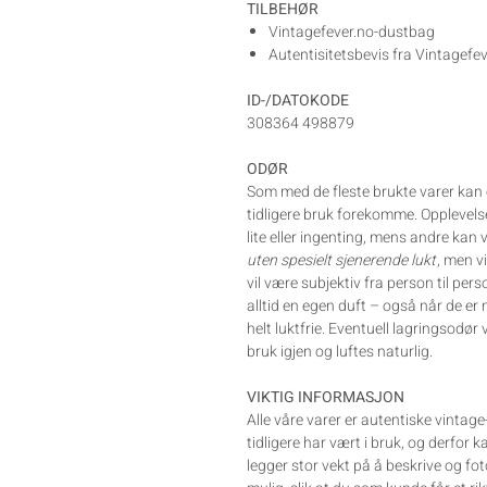
TILBEHØR
Vintagefever.no-dustbag
Autentisitetsbevis fra Vintagefe
ID-/DATOKODE
308364 498879
ODØR
Som med de fleste brukte varer kan e
tidligere bruk forekomme. Opplevelse
lite eller ingenting, mens andre kan
uten spesielt sjenerende lukt
, men v
vil være subjektiv fra person til pe
alltid en egen duft – også når de er 
helt luktfrie. Eventuell lagringsodør 
bruk igjen og luftes naturlig.
VIKTIG INFORMASJON
Alle våre varer er autentiske vintag
tidligere har vært i bruk, og derfor 
legger stor vekt på å beskrive og fo