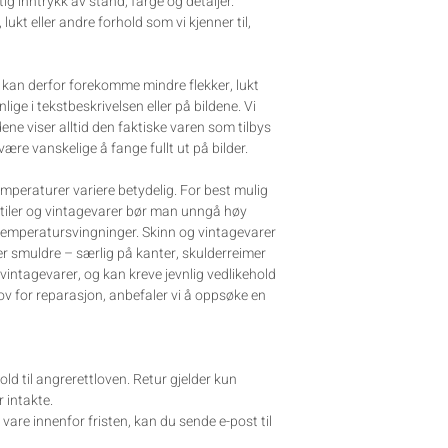
tig inntrykk av stand, farge og detaljer.
, lukt eller andre forhold som vi kjenner til,
et kan derfor forekomme mindre flekker, lukt
ynlige i tekstbeskrivelsen eller på bildene. Vi
dene viser alltid den faktiske varen som tilbys
 være vanskelige å fange fullt ut på bilder.
mperaturer variere betydelig. For best mulig
stiler og vintagevarer bør man unngå høy
 temperatursvingninger. Skinn og vintagevarer
ler smuldre – særlig på kanter, skulderreimer
 vintagevarer, og kan kreve jevnlig vedlikehold
ov for reparasjon, anbefaler vi å oppsøke en
old til angrerettloven. Retur gjelder kun
 intakte.
are innenfor fristen, kan du sende e-post til