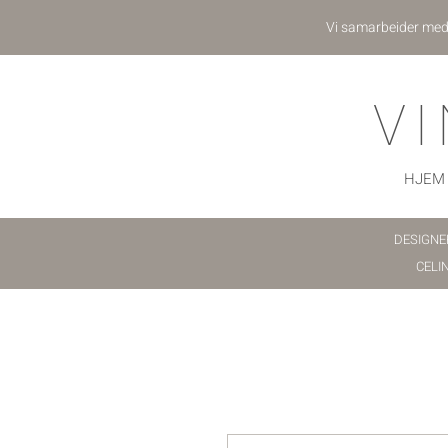
Vi samarbeider me
V
HJEM
DESIGNE
CELI