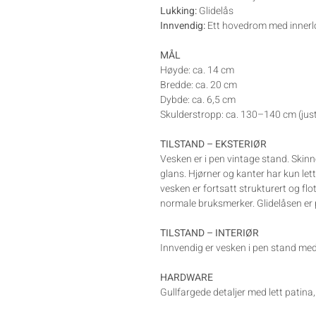
Lukking:
Glidelås
Innvendig:
Ett hovedrom med inne
MÅL
Høyde: ca. 14 cm
Bredde: ca. 20 cm
Dybde: ca. 6,5 cm
Skulderstropp: ca. 130–140 cm (jus
TILSTAND – EKSTERIØR
Vesken er i pen vintage stand. Skinn
glans. Hjørner og kanter har kun let
vesken er fortsatt strukturert og fl
normale bruksmerker. Glidelåsen er 
TILSTAND – INTERIØR
Innvendig er vesken i pen stand me
HARDWARE
Gullfargede detaljer med lett patina