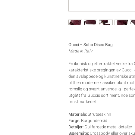
Gucci – Soho Disco Bag
Made in Italy
En ikonisk og ettertraktet veske fra
karakteristiske pregingen av Gucci-l
den avslappede og kunstneriske atm
blitt en moderne klassiker blant mote
romslig og svært anvendelig - perfek
utgått fra Guccis sortiment, noe som
bruktmarkedet.
Materiale:
Strutseskinn
Farge:
Burgunderrød
Detaljer:
Gullfargede metalldetaljer
Bæremåte:
Crossbody eller over sku