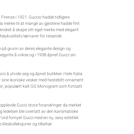
Firenze i 1921. Guccio hadde tidligere
la merke til at mange av gjestene hadde fint
 ønsket å skape sitt eget merke med elegant
høykvalitets lærvarer for reisende.
e på grunn av deres elegante design og
begynte å vokse og i 1938 åpnet Gucci sin
ci å utvide seg og åpnet butikker i hele Italia.
r sine ikoniske vesker med hestebitt-ornament
er, populært kalt GG Monogram som fortsatt
t opplevde Gucci store forandringer da merket
og ledelsen ble overtatt av den karismatiske
ord fornyet Gucci med en ny, sexy estetikk
 kleskolleksjoner og tilbehør.