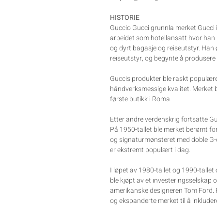
HISTORIE
Guccio Gucci grunnla merket Gucci i 
arbeidet som hotellansatt hvor han 
og dyrt bagasje og reiseutstyr. Han
reiseutstyr, og begynte å produsere 
Guccis produkter ble raskt populær
håndverksmessige kvalitet. Merket 
første butikk i Roma.
Etter andre verdenskrig fortsatte Guc
På 1950-tallet ble merket berømt fo
og signaturmønsteret med doble G-
er ekstremt populært i dag.
I løpet av 1980-tallet og 1990-talle
ble kjøpt av et investeringsselskap 
amerikanske designeren Tom Ford. F
og ekspanderte merket til å inkludere