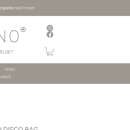
d gratis
med Posten
NO
SELGE?
FENDI
HANCE
 DISCO BAG