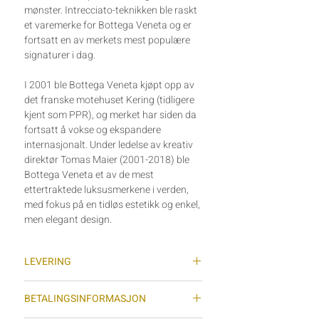
mønster. Intrecciato-teknikken ble raskt
et varemerke for Bottega Veneta og er
fortsatt en av merkets mest populære
signaturer i dag.
I 2001 ble Bottega Veneta kjøpt opp av
det franske motehuset Kering (tidligere
kjent som PPR), og merket har siden da
fortsatt å vokse og ekspandere
internasjonalt. Under ledelse av kreativ
direktør Tomas Maier (2001-2018) ble
Bottega Veneta et av de mest
ettertraktede luksusmerkene i verden,
med fokus på en tidløs estetikk og enkel,
men elegant design.
LEVERING
Vi sender varer med sporing (Posten
BETALINGSINFORMASJON
Norge AS) hver tirsdag og torsdag
(gjelder ikke helligdager) og normal