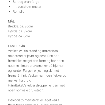
Sort og brun farge
Intrecciato-mønster
Romslig
MÅL
Bredde: ca. 36cm
Høyde: ca. 32cm
Dybde: ca. 6cm
EKSTERIØR
Vesken er i fin stand og Intrecciato-
mønsteret er jevnt og pent. Den har
fremdeles meget pen form og har noen
noen minimale bruksmerker på hjørner
og kanter. Fargen er jevn og skinnet
fremstår fint. Vesken har noen flekker og
merker fra bruk.
Håndtaket/skulderstroppen er pen med
noen normale brukstegn.
Intrecciato-mønsteret er laget ved å