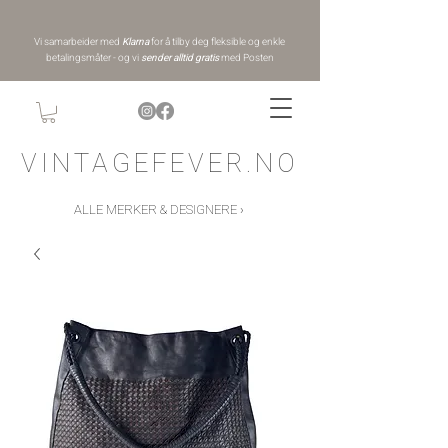
Vi samarbeider med
Klarna
for å tilby deg fleksible og enkle
betalingsmåter - og vi
sender alltid gratis
med Posten
VINTAGEFEVER.NO
ALLE MERKER & DESIGNERE ›