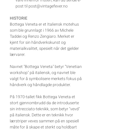
vare innenfor fristen, kan du sende e-
post til post@vintagefever.no
HISTORIE
Bottega Veneta er et Italiensk motehus
som ble grunnlagt i 1966 av Michele
Taddei og Renzo Zengiaro. Merket er
kjent for sin håndverkskunst og
materialkvalitet, spesielt når det gjelder
lærvarer.
Navnet "Bottega Veneta" betyr "Venetian
workshop" på italiensk, og navnet ble
valgt for å symbolisere merkets fokus på
håndverk og håndlagde produkter.
På 1970-tallet fikk Bottega Veneta et
stort gjennombrudd da de introduserte
sin intrecciato-teknikk, som betyr "vevd"
på italiensk. Dette er en teknikk hvor
lærstriper veves sammen på en spesiell
måte for å skape et sterkt og holdbart