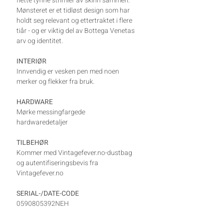
flette tynne strimler av skinn sammen.
Mønsteret er et tidløst design som har
holdt seg relevant og ettertraktet i flere
tiår - og er viktig del av Bottega Venetas
arv og identitet.
INTERIØR
Innvendig er vesken pen med noen
merker og flekker fra bruk.
HARDWARE
Mørke messingfargede
hardwaredetaljer
TILBEHØR
Kommer med Vintagefever.no-dustbag
og autentifiseringsbevis fra
Vintagefever.no
SERIAL-/DATE-CODE
0590805392NEH