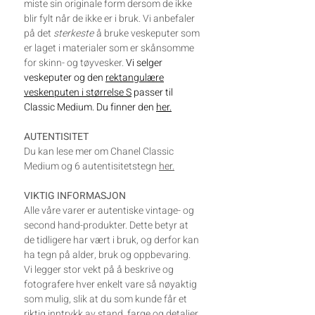
miste sin originale form dersom de ikke
blir fylt når de ikke er i bruk. Vi anbefaler
på det
sterkeste
å bruke veskeputer som
er laget i materialer som er skånsomme
for skinn- og tøyvesker.
Vi selger
veskeputer og den
rektangulære
veskenputen i størrelse S
passer til
Classic Medium. Du finner den
her.
AUTENTISITET
Du kan lese mer om Chanel Classic
Medium og 6 autentisitetstegn
her.
VIKTIG INFORMASJON
Alle våre varer er autentiske vintage- og
second hand-produkter. Dette betyr at
de tidligere har vært i bruk, og derfor kan
ha tegn på alder, bruk og oppbevaring.
Vi legger stor vekt på å beskrive og
fotografere hver enkelt vare så nøyaktig
som mulig, slik at du som kunde får et
riktig inntrykk av stand, farge og detaljer.