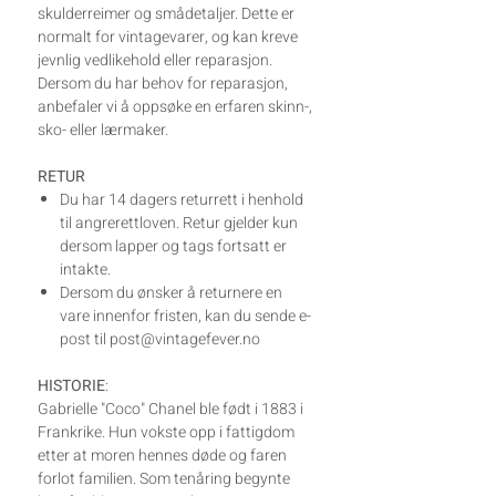
skulderreimer og smådetaljer. Dette er
normalt for vintagevarer, og kan kreve
jevnlig vedlikehold eller reparasjon.
Dersom du har behov for reparasjon,
anbefaler vi å oppsøke en erfaren skinn-,
sko- eller lærmaker.
RETUR
Du har 14 dagers returrett i henhold
til angrerettloven. Retur gjelder kun
dersom lapper og tags fortsatt er
intakte.
Dersom du ønsker å returnere en
vare innenfor fristen, kan du sende e-
post til post@vintagefever.no
HISTORIE
:
Gabrielle "Coco" Chanel ble født i 1883 i
Frankrike. Hun vokste opp i fattigdom
etter at moren hennes døde og faren
forlot familien. Som tenåring begynte