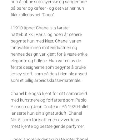
hun å jobbe som syerske og sangerinne
på barer og kafeer - og det var her hun
fikk kallenavnet "Coco".
I 1910 åpnet Chanel sin første
hattebutikk i Paris, og noen år senere
begynte hun med klær. Chanel var en
innovatør innen moteindustrien og
hennes design var kjent for å være enkle,
elegante og tidløse. Hun var en av de
første designerne som begynte å bruke
jersey-stoff, som på den tiden ble ansett
som et billig arbeidsklasse-materiale.
Chanel ble også kjent for sitt samarbeid
med kunstnere og forfattere som Pablo
Picasso og Jean Cocteau. På 1920-tallet
lanserte hun sin signaturduft, Chanel
No. 5, som fortsatt er en av verdens
mest kjente og bestselgende parfymer.
Under andre verdenskrig stengte Chanel