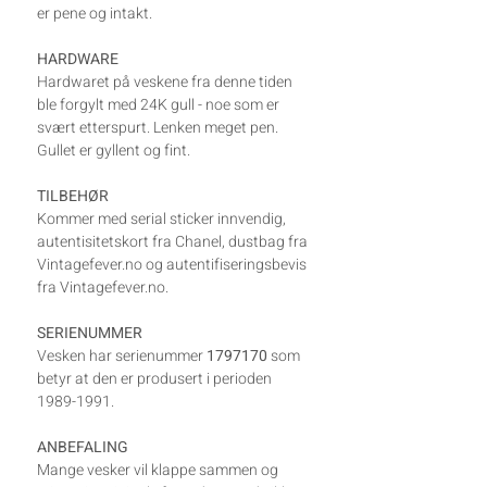
er pene og intakt.
HARDWARE
Hardwaret på veskene fra denne tiden
ble forgylt med 24K gull - noe som er
svært etterspurt. Lenken meget pen.
Gullet er gyllent og fint.
TILBEHØR
Kommer med serial sticker innvendig,
autentisitetskort fra Chanel, dustbag fra
Vintagefever.no og autentifiseringsbevis
fra Vintagefever.no.
SERIENUMMER
Vesken har serienummer
1797170
som
betyr at den er produsert i perioden
1989-1991.
ANBEFALING
Mange vesker vil klappe sammen og