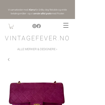
Vi samarbeider med
Klarna
for å tilby deg fleksible og enkle
betalingsmåter - og vi
sender alltid gratis
med Posten
VINTAGEFEVER.NO
ALLE MERKER & DESIGNERE ›