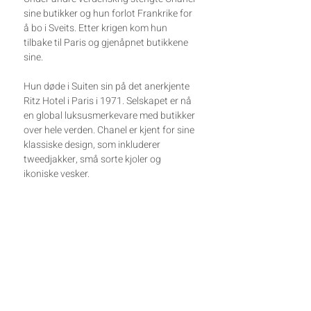
sine butikker og hun forlot Frankrike for
å bo i Sveits. Etter krigen kom hun
tilbake til Paris og gjenåpnet butikkene
sine.
Hun døde i Suiten sin på det anerkjente
Ritz Hotel i Paris i 1971. Selskapet er nå
en global luksusmerkevare med butikker
over hele verden. Chanel er kjent for sine
klassiske design, som inkluderer
tweedjakker, små sorte kjoler og
ikoniske vesker.
LEVERING
Vi sender varer med sporing (Posten
BETALINGSINFORMASJON
Norge AS) hver tirsdag og torsdag
(gjelder ikke helligdager) og normal
Vi benytter oss av Stripe som
leveringstid for sendinger er 2-7
RETURER
betalingsløsning i nettbutikken. Stripe er