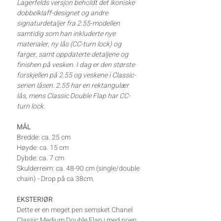
Lagerfelds versjon beholdt det ikoniske
dobbelklaff-designet og andre
signaturdetaljer fra 2.55-modellen
samtidig som han inkluderte nye
materialer, ny lås (CC-turn lock) og
farger, samt oppdaterte detaljene og
finishen på vesken. I dag er den største
forskjellen på 2.55 og veskene i Classic-
serien låsen. 2.55 har en rektangulær
lås, mens Classic Double Flap har CC-
turn lock.
MÅL
Bredde: ca. 25 cm
Høyde: ca. 15 cm
Dybde: ca. 7 cm
Skulderreim: ca. 48-90 cm (single/double
chain) - Drop på ca 38cm.
EKSTERIØR
Dette er en meget pen semsket Chanel
Classic Medium Double Flap i med noen