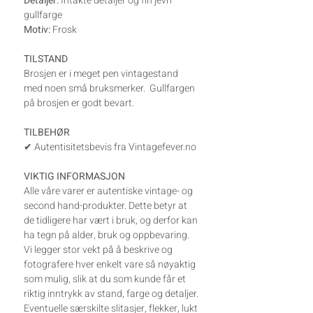
Detaljer:
Intakte detaljer og fin jevn
gullfarge
Motiv:
Frosk
TILSTAND
Brosjen er i meget pen vintagestand
med noen små bruksmerker. Gullfargen
på brosjen er godt bevart.
TILBEHØR
✔ Autentisitetsbevis fra Vintagefever.no
VIKTIG INFORMASJON
Alle våre varer er autentiske vintage- og
second hand-produkter. Dette betyr at
de tidligere har vært i bruk, og derfor kan
ha tegn på alder, bruk og oppbevaring.
Vi legger stor vekt på å beskrive og
fotografere hver enkelt vare så nøyaktig
som mulig, slik at du som kunde får et
riktig inntrykk av stand, farge og detaljer.
Eventuelle særskilte slitasjer, flekker, lukt