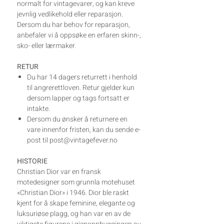
normalt for vintagevarer, og kan kreve
jevnlig vedlikehold eller reparasjon.
Dersom du har behov for reparasjon,
anbefaler vi å oppsøke en erfaren skinn-,
sko- eller lærmaker.
RETUR
Du har 14 dagers returrett i henhold
til angrerettloven. Retur gjelder kun
dersom lapper og tags fortsatt er
intakte.
Dersom du ønsker å returnere en
vare innenfor fristen, kan du sende e-
post til post@vintagefever.no
HISTORIE
Christian Dior var en fransk
motedesigner som grunnla motehuset
«Christian Dior» i 1946. Dior ble raskt
kjent for å skape feminine, elegante og
luksuriøse plagg, og han var en av de