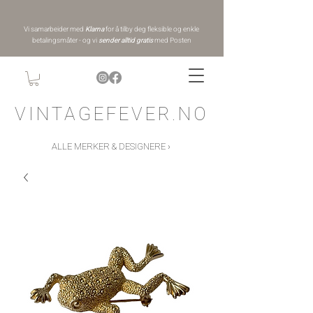
Vi samarbeider med
Klarna
for å tilby deg fleksible og enkle
betalingsmåter - og vi
sender alltid gratis
med Posten
VINTAGEFEVER.NO
ALLE MERKER & DESIGNERE ›