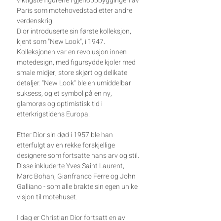
viktigste figurene i gjenoppbyggingen av
Paris som motehovedstad etter andre
verdenskrig.
Dior introduserte sin første kolleksjon,
kjent som "New Look", i 1947.
Kolleksjonen var en revolusjon innen
motedesign, med figursydde kjoler med
smale midjer, store skjørt og delikate
detaljer. "New Look" ble en umiddelbar
suksess, og et symbol på en ny,
glamorøs og optimistisk tid i
etterkrigstidens Europa.
Etter Dior sin død i 1957 ble han
etterfulgt av en rekke forskjellige
designere som fortsatte hans arv og stil.
Disse inkluderte Yves Saint Laurent,
Marc Bohan, Gianfranco Ferre og John
Galliano - som alle brakte sin egen unike
visjon til motehuset.
I dag er Christian Dior fortsatt en av