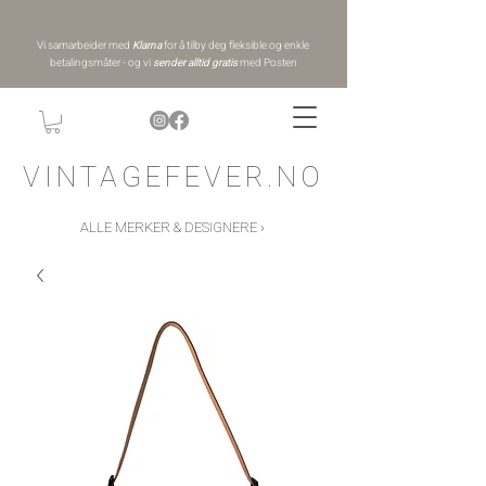
Vi samarbeider med
Klarna
for å tilby deg fleksible og enkle
betalingsmåter - og vi
sender alltid gratis
med Posten
VINTAGEFEVER.NO
ALLE MERKER & DESIGNERE ›