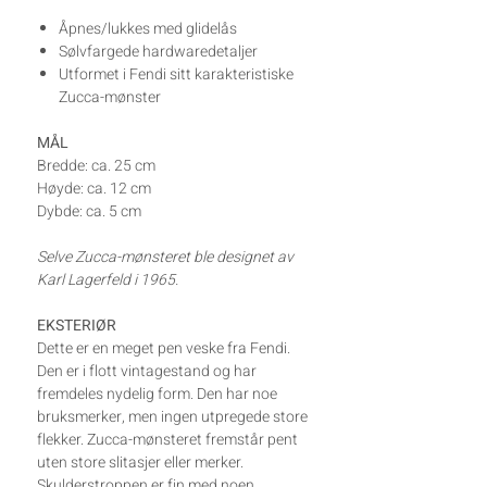
Åpnes/lukkes med glidelås
Sølvfargede hardwaredetaljer
Utformet i Fendi sitt karakteristiske
Zucca-mønster
MÅL
Bredde: ca. 25 cm
Høyde: ca. 12 cm
Dybde: ca. 5 cm
Selve Zucca-mønsteret ble designet av
Karl Lagerfeld i 1965.
EKSTERIØR
Dette er en meget pen veske fra Fendi.
Den er i flott vintagestand og har
fremdeles nydelig form. Den har noe
bruksmerker, men ingen utpregede store
flekker. Zucca-mønsteret fremstår pent
uten store slitasjer eller merker.
Skulderstroppen er fin med noen