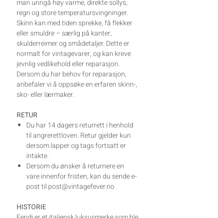
man unngå høy varme, direkte sollys,
regn og store temperatursvingninger.
Skinn kan med tiden sprekke, få flekker
eller smuldre – særlig på kanter,
skulderreimer og smådetaljer. Dette er
normalt for vintagevarer, og kan kreve
jevnlig vedlikehold eller reparasjon.
Dersom du har behov for reparasjon,
anbefaler vi å oppsøke en erfaren skinn-,
sko- eller lærmaker.
RETUR
Du har 14 dagers returrett i henhold
til angrerettloven. Retur gjelder kun
dersom lapper og tags fortsatt er
intakte.
Dersom du ønsker å returnere en
vare innenfor fristen, kan du sende e-
post til post@vintagefever.no
HISTORIE
Fendi er et italiensk luksusmerke som ble