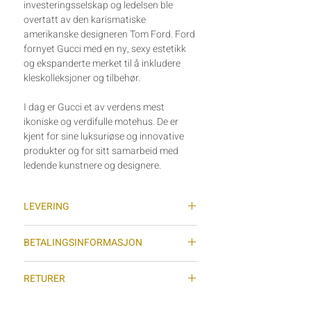
investeringsselskap og ledelsen ble
overtatt av den karismatiske
amerikanske designeren Tom Ford. Ford
fornyet Gucci med en ny, sexy estetikk
og ekspanderte merket til å inkludere
kleskolleksjoner og tilbehør.
I dag er Gucci et av verdens mest
ikoniske og verdifulle motehus. De er
kjent for sine luksuriøse og innovative
produkter og for sitt samarbeid med
ledende kunstnere og designere.
LEVERING
Vi sender varer med sporing (Posten
BETALINGSINFORMASJON
Norge AS) hver tirsdag og torsdag
(gjelder ikke helligdager) og normal
Vi benytter oss av Stripe som
leveringstid for sendinger er 2-7
RETURER
betalingsløsning i nettbutikken. Stripe er
virkedager dersom det ikke er større
en av verdens største betalingsløsninger
Dersom du vil sende varen i retur må du
forsinkelser med posten. ­