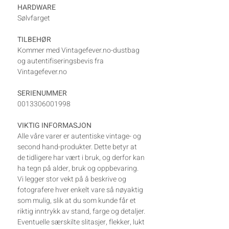
HARDWARE
Sølvfarget
TILBEHØR
Kommer med Vintagefever.no-dustbag
og autentifiseringsbevis fra
Vintagefever.no
SERIENUMMER
0013306001998
VIKTIG INFORMASJON
Alle våre varer er autentiske vintage- og
second hand-produkter. Dette betyr at
de tidligere har vært i bruk, og derfor kan
ha tegn på alder, bruk og oppbevaring.
Vi legger stor vekt på å beskrive og
fotografere hver enkelt vare så nøyaktig
som mulig, slik at du som kunde får et
riktig inntrykk av stand, farge og detaljer.
Eventuelle særskilte slitasjer, flekker, lukt