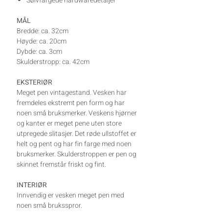
Sølvfargede hardwaredetaljer
MÅL
Bredde: ca. 32cm
Høyde: ca. 20cm
Dybde: ca. 3cm
Skulderstropp: ca. 42cm
EKSTERIØR
Meget pen vintagestand. Vesken har
fremdeles ekstremt pen form og har
noen små bruksmerker. Veskens hjørner
og kanter er meget pene uten store
utpregede slitasjer. Det røde ullstoffet er
helt og pent og har fin farge med noen
bruksmerker. Skulderstroppen er pen og
skinnet fremstår friskt og fint.
INTERIØR
Innvendig er vesken meget pen med
noen små bruksspror.