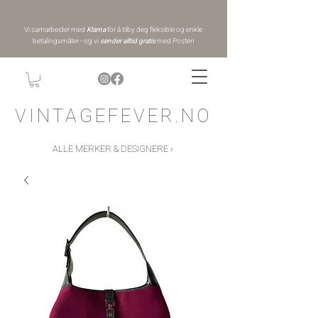
Vi samarbeider med
Klarna
for å tilby deg fleksible og enkle
betalingsmåter - og vi
sender alltid gratis
med Posten
VINTAGEFEVER.NO
ALLE MERKER & DESIGNERE ›