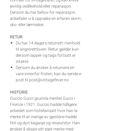
normalt for vintagevarer, og kan kreve
jevnlig vedlikehold eller reparasjon.
Dersom du har behov for reparasjon,
anbefaler vi å oppsøke en erfaren skinn-,
sko- eller lærmaker.
RETUR
Du har 14 dagers returrett i henhold
til angrerettloven. Retur gjelder kun
dersom lapper og tags fortsatt er
intakte.
Dersom du ønsker å returnere en
vare innenfor fristen, kan du sende e-
post til post@vintagefever.no
HISTORIE
Guccio Gucci grunnla merket Gucci i
Firenze i 1921. Guccio hadde tidligere
arbeidet som hotellansatt hvor han la
merke til at mange av gjestene hadde
fint og dyrt bagasje og reiseutstyr. Han
ønsket å skape sitt eget merke med