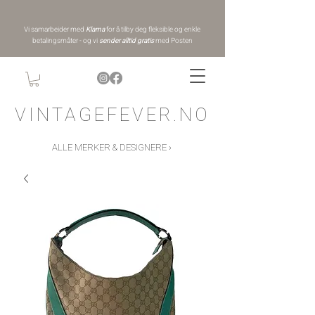
Vi samarbeider med
Klarna
for å tilby deg fleksible og enkle
betalingsmåter - og vi
sender alltid gratis
med Posten
VINTAGEFEVER.NO
ALLE MERKER & DESIGNERE ›