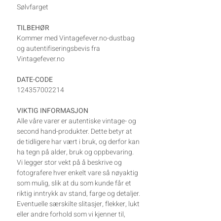
Sølvfarget
TILBEHØR
Kommer med Vintagefever.no-dustbag
og autentifiseringsbevis fra
Vintagefever.no
DATE-CODE
124357002214
VIKTIG INFORMASJON
Alle våre varer er autentiske vintage- og
second hand-produkter. Dette betyr at
de tidligere har vært i bruk, og derfor kan
ha tegn på alder, bruk og oppbevaring.
Vi legger stor vekt på å beskrive og
fotografere hver enkelt vare så nøyaktig
som mulig, slik at du som kunde får et
riktig inntrykk av stand, farge og detaljer.
Eventuelle særskilte slitasjer, flekker, lukt
eller andre forhold som vi kjenner til,