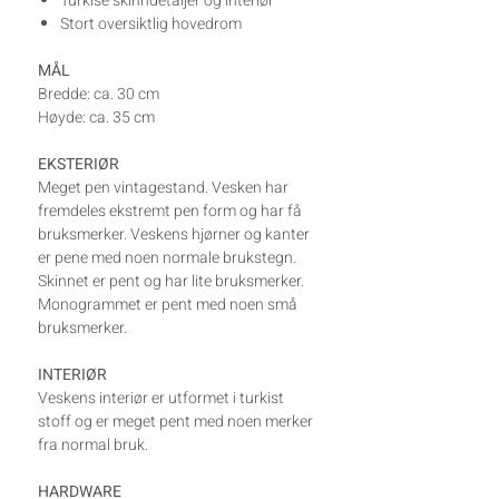
Turkise skinndetaljer og interiør
Stort oversiktlig hovedrom
MÅL
Bredde: ca. 30 cm
Høyde: ca. 35 cm
EKSTERIØR
Meget pen vintagestand. Vesken har
fremdeles ekstremt pen form og har få
bruksmerker. Veskens hjørner og kanter
er pene med noen normale brukstegn.
Skinnet er pent og har lite bruksmerker.
Monogrammet er pent med noen små
bruksmerker.
INTERIØR
Veskens interiør er utformet i turkist
stoff og er meget pent med noen merker
fra normal bruk.
HARDWARE