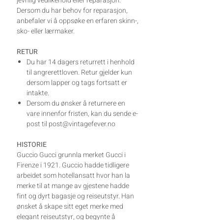
jevnlig vedlikehold eller reparasjon.
Dersom du har behov for reparasjon,
anbefaler vi å oppsøke en erfaren skinn-,
sko- eller lærmaker.
RETUR
Du har 14 dagers returrett i henhold
til angrerettloven. Retur gjelder kun
dersom lapper og tags fortsatt er
intakte.
Dersom du ønsker å returnere en
vare innenfor fristen, kan du sende e-
post til post@vintagefever.no
HISTORIE
Guccio Gucci grunnla merket Gucci i
Firenze i 1921. Guccio hadde tidligere
arbeidet som hotellansatt hvor han la
merke til at mange av gjestene hadde
fint og dyrt bagasje og reiseutstyr. Han
ønsket å skape sitt eget merke med
elegant reiseutstyr, og begynte å