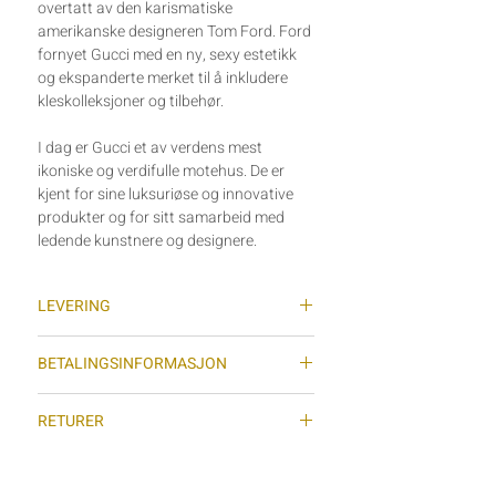
overtatt av den karismatiske
amerikanske designeren Tom Ford. Ford
fornyet Gucci med en ny, sexy estetikk
og ekspanderte merket til å inkludere
kleskolleksjoner og tilbehør.
I dag er Gucci et av verdens mest
ikoniske og verdifulle motehus. De er
kjent for sine luksuriøse og innovative
produkter og for sitt samarbeid med
ledende kunstnere og designere.
LEVERING
Vi sender varer med sporing (Posten
BETALINGSINFORMASJON
Norge AS) hver tirsdag og torsdag
(gjelder ikke helligdager) og normal
Vi benytter oss av Stripe som
leveringstid for sendinger er 2-7
RETURER
betalingsløsning i nettbutikken. Stripe er
virkedager dersom det ikke er større
en av verdens største betalingsløsninger
Dersom du vil sende varen i retur må du
forsinkelser med posten. ­
på nett og godtar VISA, Mastercard og
sende en mail til post@vintagefever.no