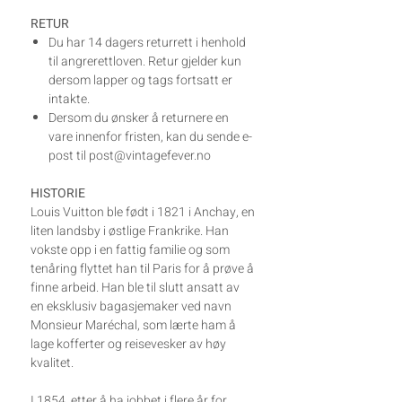
RETUR
Du har 14 dagers returrett i henhold
til angrerettloven. Retur gjelder kun
dersom lapper og tags fortsatt er
intakte.
Dersom du ønsker å returnere en
vare innenfor fristen, kan du sende e-
post til post@vintagefever.no
HISTORIE
Louis Vuitton ble født i 1821 i Anchay, en
liten landsby i østlige Frankrike. Han
vokste opp i en fattig familie og som
tenåring flyttet han til Paris for å prøve å
finne arbeid. Han ble til slutt ansatt av
en eksklusiv bagasjemaker ved navn
Monsieur Maréchal, som lærte ham å
lage kofferter og reisevesker av høy
kvalitet.
I 1854, etter å ha jobbet i flere år for