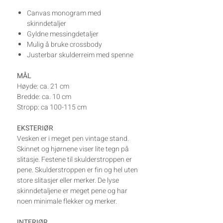
Canvas monogram med
skinndetaljer
Gyldne messingdetaljer
Mulig å bruke crossbody
Justerbar skulderreim med spenne
MÅL
Høyde: ca. 21 cm
Bredde: ca. 10 cm
Stropp: ca 100-115 cm
EKSTERIØR
Vesken er i meget pen vintage stand.
Skinnet og hjørnene viser lite tegn på
slitasje. Festene til skulderstroppen er
pene. Skulderstroppen er fin og hel uten
store slitasjer eller merker. De lyse
skinndetaljene er meget pene og har
noen minimale flekker og merker.
INTERIØR