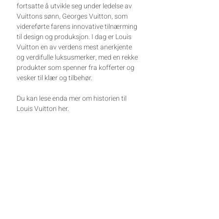
fortsatte å utvikle seg under ledelse av
Vuittons sønn, Georges Vuitton, som
videreførte farens innovative tilnærming
til design og produksjon. I dag er Louis
Vuitton en av verdens mest anerkjente
og verdifulle luksusmerker, med en rekke
produkter som spenner fra kofferter og
vesker til klær og tilbehør.
Du kan lese enda mer om historien til
Louis Vuitton
her
.
LEVERING
Vi sender varer med sporing (Posten
BETALINGSINFORMASJON
Norge AS) hver tirsdag og torsdag
(gjelder ikke helligdager) og normal
Vi benytter oss av Stripe som
leveringstid for sendinger er 2-7
RETURER
betalingsløsning i nettbutikken. Stripe er
virkedager dersom det ikke er større
en av verdens største betalingsløsninger
Dersom du vil sende varen i retur må du
forsinkelser med posten.
på nett og godtar VISA, Mastercard og
sende en mail til post@vintagefever.no