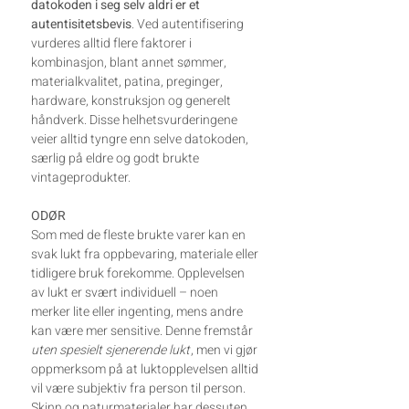
datokoden i seg selv aldri er et
autentisitetsbevis
. Ved autentifisering
vurderes alltid flere faktorer i
kombinasjon, blant annet sømmer,
materialkvalitet, patina, preginger,
hardware, konstruksjon og generelt
håndverk. Disse helhetsvurderingene
veier alltid tyngre enn selve datokoden,
særlig på eldre og godt brukte
vintageprodukter.
ODØR
Som med de fleste brukte varer kan en
svak lukt fra oppbevaring, materiale eller
tidligere bruk forekomme. Opplevelsen
av lukt er svært individuell – noen
merker lite eller ingenting, mens andre
kan være mer sensitive. Denne fremstår
uten spesielt sjenerende lukt
, men vi gjør
oppmerksom på at luktopplevelsen alltid
vil være subjektiv fra person til person.
Skinn og naturmaterialer har dessuten