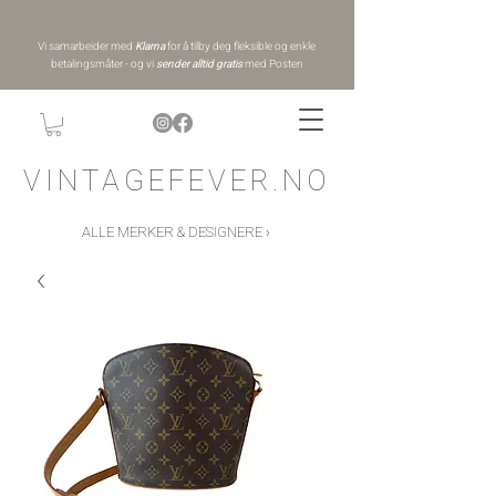
Vi samarbeider med
Klarna
for å tilby deg fleksible og enkle
betalingsmåter - og vi
sender alltid gratis
med Posten
VINTAGEFEVER.NO
ALLE MERKER & DESIGNERE ›