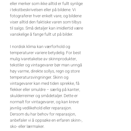
eller merker som ikke alltid er fullt synlige
i tekstbeskrivelsen eller på bildene. Vi
fotograferer hver enkelt vare, og bildene
viser alltid den faktiske varen som tilbys
til salgs. Små detaljer kan imidlertid være
vanskelige å fange fullt ut på bilder.
I nordisk klima kan værforhold og
temperaturer variere betydelig. For best
mulig ivaretakelse av skinnprodukter,
tekstiler og vintagevarer bør man unngå
høy varme, direkte sollys, regn og store
temperatursvingninger. Skinn og
vintagevarer kan med tiden sprekke, få
flekker eller smuldre – særlig på kanter,
skulderreimer og smådetaljer. Dette er
normalt for vintagevarer, og kan kreve
jevnlig vedlikehold eller reparasjon.
Dersom du har behov for reparasjon,
anbefaler vi å oppsøke en erfaren skinn-,
sko- eller lærmaker.