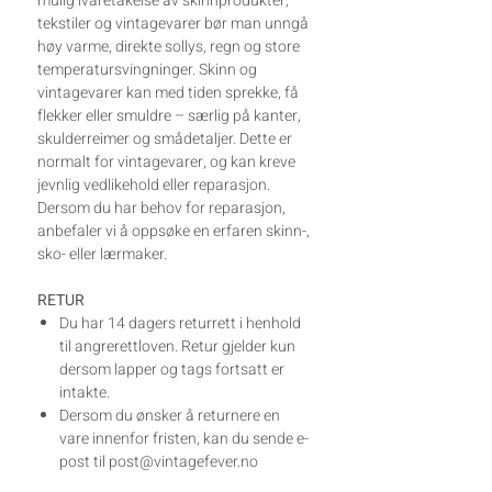
mulig ivaretakelse av skinnprodukter,
tekstiler og vintagevarer bør man unngå
høy varme, direkte sollys, regn og store
temperatursvingninger. Skinn og
vintagevarer kan med tiden sprekke, få
flekker eller smuldre – særlig på kanter,
skulderreimer og smådetaljer. Dette er
normalt for vintagevarer, og kan kreve
jevnlig vedlikehold eller reparasjon.
Dersom du har behov for reparasjon,
anbefaler vi å oppsøke en erfaren skinn-,
sko- eller lærmaker.
RETUR
Du har 14 dagers returrett i henhold
til angrerettloven. Retur gjelder kun
dersom lapper og tags fortsatt er
intakte.
Dersom du ønsker å returnere en
vare innenfor fristen, kan du sende e-
post til post@vintagefever.no