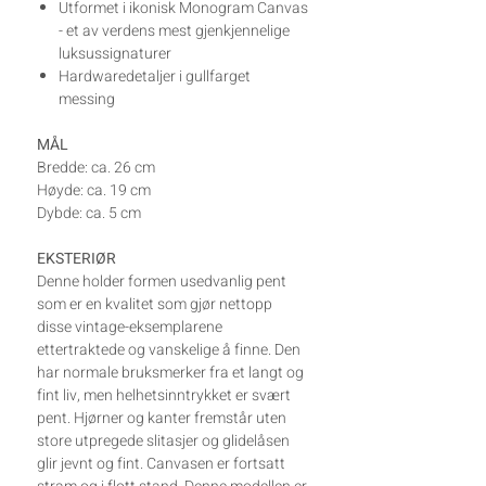
Utformet i ikonisk Monogram Canvas
- et av verdens mest gjenkjennelige
luksussignaturer
Hardwaredetaljer i gullfarget
messing
MÅL
Bredde: ca. 26 cm
Høyde: ca. 19 cm
Dybde: ca. 5 cm
EKSTERIØR
Denne holder formen usedvanlig pent
som er en kvalitet som gjør nettopp
disse vintage-eksemplarene
ettertraktede og vanskelige å finne. Den
har normale bruksmerker fra et langt og
fint liv, men helhetsinntrykket er svært
pent. Hjørner og kanter fremstår uten
store utpregede slitasjer og glidelåsen
glir jevnt og fint. Canvasen er fortsatt