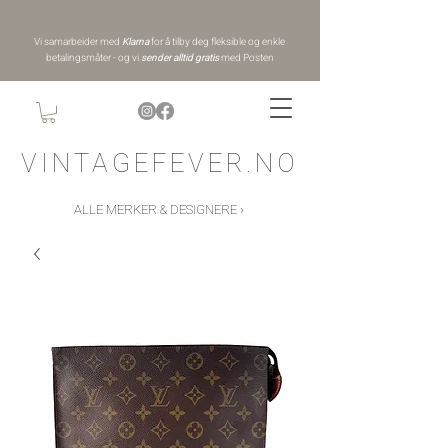
Vi samarbeider med
Klarna
for å tilby deg fleksible og enkle
betalingsmåter - og vi
sender alltid gratis
med Posten
VINTAGEFEVER.NO
ALLE MERKER & DESIGNERE ›