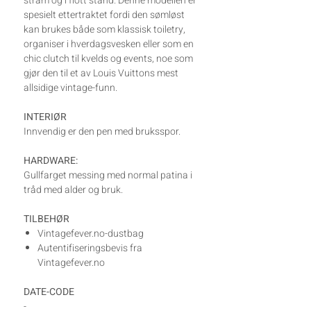
stram og i flott stand. Denne modellen er
spesielt ettertraktet fordi den sømløst
kan brukes både som klassisk toiletry,
organiser i hverdagsvesken eller som en
chic clutch til kvelds og events, noe som
gjør den til et av Louis Vuittons mest
allsidige vintage-funn.
INTERIØR
Innvendig er den pen med bruksspor.
HARDWARE:
Gullfarget messing med normal patina i
tråd med alder og bruk.
TILBEHØR
Vintagefever.no-dustbag
Autentifiseringsbevis fra
Vintagefever.no
DATE-CODE
-