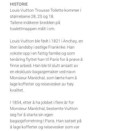
HISTORIE
Louis Vuitton Trousse Toilette kommer i
størrelsene 28, 23 og 18.
Tallene indikerer bredden på
toalettmappen målt i cm.
Louis Vuitton ble født i 1821 i Anchay, en
liten landsby i østlige Frankrike. Han
vokste opp i en fattig familie og som
tenåring flyttet han til Paris for å prøve å
finne arbeid. Han ble til slutt ansatt av
en eksklusiv bagasjemaker ved navn
Monsieur Maréchal, som lærte ham å
lage kofferter og reisevesker av høy
kvalitet.
I 1854, etter å ha jobbet i flere år for
Monsieur Maréchal, bestemte Vuitton
seg for å starte sin egen
bagasjeforretning i Paris. Han satset på
å lage kofferter og reisevesker som var