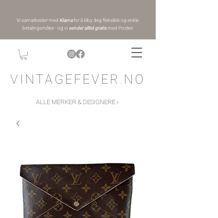
Vi samarbeider med
Klarna
for å tilby deg fleksible og enkle
betalingsmåter - og vi
sender alltid gratis
med Posten
VINTAGEFEVER.NO
ALLE MERKER & DESIGNERE ›