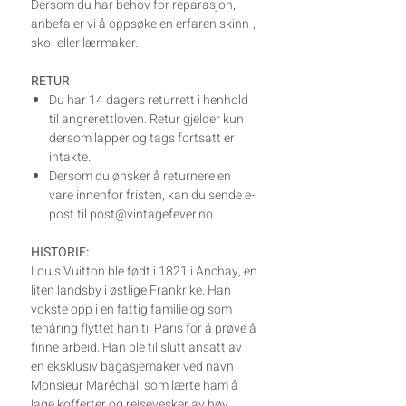
Dersom du har behov for reparasjon,
anbefaler vi å oppsøke en erfaren skinn-,
sko- eller lærmaker.
RETUR
Du har 14 dagers returrett i henhold
til angrerettloven. Retur gjelder kun
dersom lapper og tags fortsatt er
intakte.
Dersom du ønsker å returnere en
vare innenfor fristen, kan du sende e-
post til post@vintagefever.no
HISTORIE:
Louis Vuitton ble født i 1821 i Anchay, en
liten landsby i østlige Frankrike. Han
vokste opp i en fattig familie og som
tenåring flyttet han til Paris for å prøve å
finne arbeid. Han ble til slutt ansatt av
en eksklusiv bagasjemaker ved navn
Monsieur Maréchal, som lærte ham å
lage kofferter og reisevesker av høy