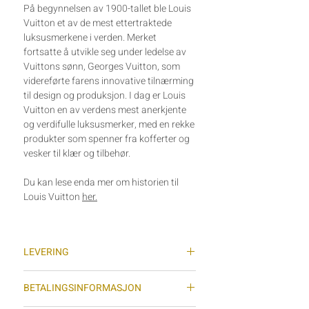
På begynnelsen av 1900-tallet ble Louis
Vuitton et av de mest ettertraktede
luksusmerkene i verden. Merket
fortsatte å utvikle seg under ledelse av
Vuittons sønn, Georges Vuitton, som
videreførte farens innovative tilnærming
til design og produksjon. I dag er Louis
Vuitton en av verdens mest anerkjente
og verdifulle luksusmerker, med en rekke
produkter som spenner fra kofferter og
vesker til klær og tilbehør.
Du kan lese enda mer om historien til
Louis Vuitton
her
.
LEVERING
Vi sender varer med sporing (Posten
BETALINGSINFORMASJON
Norge AS) hver tirsdag og torsdag
(gjelder ikke helligdager) og normal